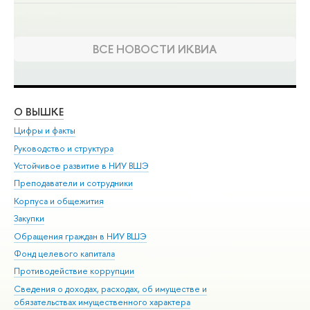
ВСЕ НОВОСТИ ИКВИА
О ВЫШКЕ
ОБ
Цифры и факты
Ли
Руководство и структура
Дов
Устойчивое развитие в НИУ ВШЭ
Ол
Преподаватели и сотрудники
При
Корпуса и общежития
Вы
Закупки
При
Обращения граждан в НИУ ВШЭ
Ас
Фонд целевого капитала
До
Противодействие коррупции
Цен
Сведения о доходах, расходах, об имуществе и
Би
обязательствах имущественного характера
Об