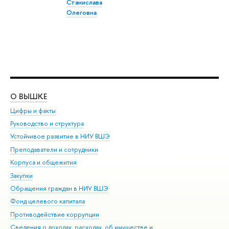
Станислава
Олеговна
О ВЫШКЕ
ОБ
Цифры и факты
Ли
Руководство и структура
Дов
Устойчивое развитие в НИУ ВШЭ
Ол
Преподаватели и сотрудники
При
Корпуса и общежития
Вы
Закупки
При
Обращения граждан в НИУ ВШЭ
Ас
Фонд целевого капитала
До
Противодействие коррупции
Цен
Сведения о доходах, расходах, об имуществе и
Би