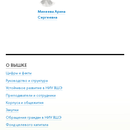
Минеева Арина
Сергеевна
О ВЫШКЕ
ОБ
Цифры и факты
Ли
Руководство и структура
Дов
Устойчивое развитие в НИУ ВШЭ
Ол
Преподаватели и сотрудники
При
Корпуса и общежития
Вы
Закупки
При
Обращения граждан в НИУ ВШЭ
Ас
Фонд целевого капитала
До