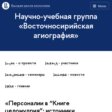
Высшая школа экономики
Меню
Научно-учебная группа
«Восточносирийская
агиография»
ܟܢܘܫܬܐ - участники
ܬܘܢܝܐ - о проекте
ܫܡܘܥܬܐ - новости
ܡܣܬܘܕܢܘܬܐ - семинары
ܫܠܡܐ - главная
«Персоналии в “Книге
целомудрия”: источники