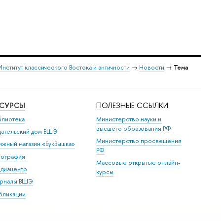
Институт классического Востока и античности
→
Новости
→
Тема
ЕСУРСЫ
ПОЛЕЗНЫЕ ССЫЛКИ
блиотека
Министерство науки и
высшего образования РФ
дательский дом ВШЭ
Министерство просвещения
ижный магазин «БукВышка»
РФ
пография
Массовые открытые онлайн-
диацентр
курсы
рналы ВШЭ
бликации