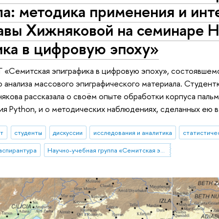
а: методика применения и инт
авы Хижняковой на семинаре 
ика в цифровую эпоху»
 «Семитская эпиграфика в цифровую эпоху», состоявшем
 анализа массового эпиграфического материала. Студен
якова рассказала о своём опыте обработки корпуса паль
я Python, и о методических наблюдениях, сделанных ею в
ыт
студенты
дискуссии
исследования и аналитика
статистиче
аспирантура
Научно-учебная группа «Семитская эпиграфика в цифровую эпоху»