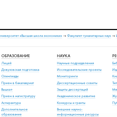
университет «Высшая школа экономики»
→
Факультет гуманитарных наук
→
ОБРАЗОВАНИЕ
НАУКА
Р
Лицей
Научные подразделения
Би
Довузовская подготовка
Исследовательские проекты
Из
Олимпиады
Мониторинги
Кн
Прием в бакалавриат
Диссертационные советы
Ти
Вышка+
Защиты диссертаций
Ме
Прием в магистратуру
Академическое развитие
Жу
Аспирантура
Конкурсы и гранты
Пу
Дополнительное
Внешние научно-
образование
информационные ресурсы