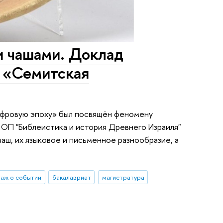
и чашами. Доклад
 «Семитская
ифровую эпоху» был посвящён феномену
 ОП "Библеистика и история Древнего Израиля"
аш, их языковое и письменное разнообразие, а
аж о событии
бакалавриат
магистратура