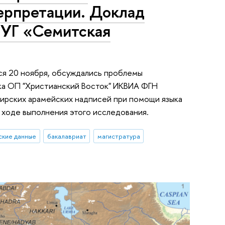
ерпретации. Доклад
НУГ «Семитская
ся 20 ноября, обсуждались проблемы
тка ОП "Христианский Восток" ИКВИА ФГН
мирских арамейских надписей при помощи языка
 ходе выполнения этого исследования.
ские данные
бакалавриат
магистратура