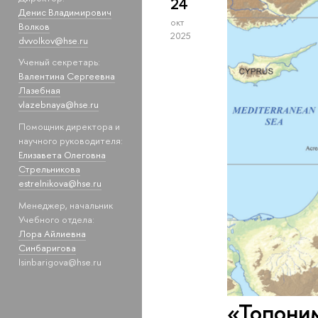
24
Денис Владимирович
окт
Волков
2025
dvvolkov@hse.ru
Ученый секретарь:
Валентина Сергеевна
Лазебная
vlazebnaya@hse.ru
Помощник директора и
научного руководителя:
Елизавета Олеговна
Стрельникова
estrelnikova@hse.ru
Менеджер, начальник
Учебного отдела:
Лора Айлиевна
Синбаригова
lsinbarigova@hse.ru
«Топоним