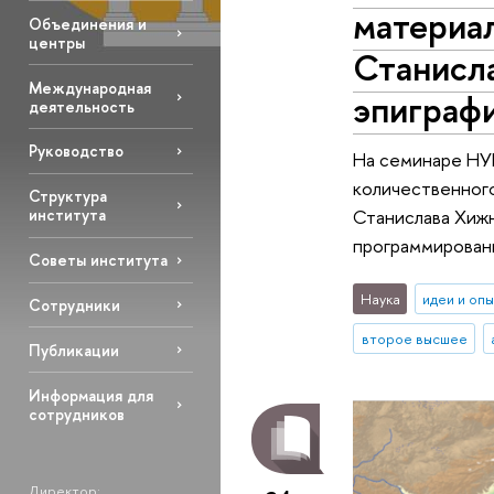
материал
Объединения и
центры
Станисл
Международная
эпиграф
деятельность
Руководство
На семинаре НУГ
количественного
Структура
Станислава Хижн
института
программировани
Советы института
Наука
идеи и оп
Сотрудники
второе высшее
Публикации
Информация для
сотрудников
Директор: