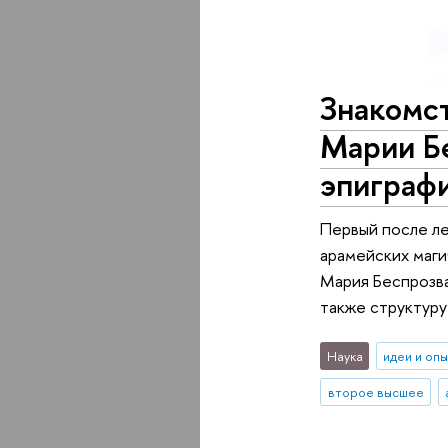
Знакомс
Марии Б
эпиграф
Первый после л
арамейских маги
Мария Беспрозва
также структуру
Наука
идеи и оп
второе высшее