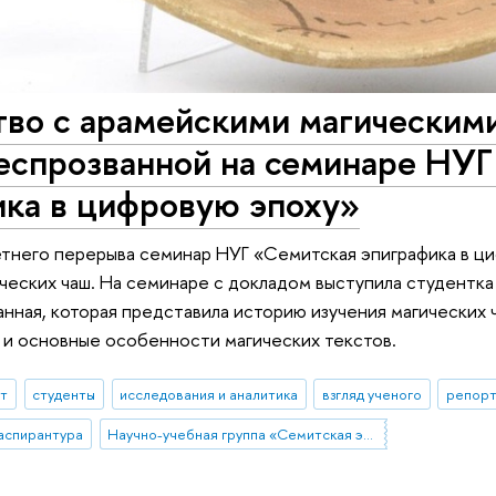
тво с арамейскими магическим
еспрозванной на семинаре НУГ
ика в цифровую эпоху»
етнего перерыва семинар НУГ «Семитская эпиграфика в ц
ческих чаш. На семинаре с докладом выступила студентка
нная, которая представила историю изучения магических ч
 и основные особенности магических текстов.
ыт
студенты
исследования и аналитика
взгляд ученого
репорт
аспирантура
Научно-учебная группа «Семитская эпиграфика в цифровую эпоху»