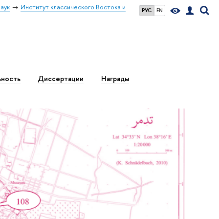
аук
Институт классического Востока и
РУС
EN
ьность
Диссертации
Награды