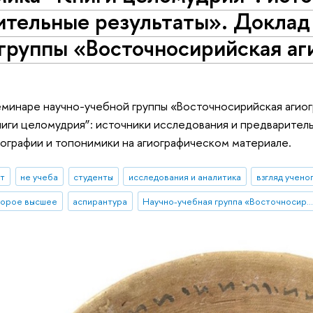
тельные результаты». Доклад 
группы «Восточносирийская аг
еминаре научно-учебной группы «Восточносирийская агиог
иги целомудрия”: источники исследования и предварител
ографии и топонимики на агиографическом материале.
ыт
не учеба
студенты
исследования и аналитика
взгляд учено
торое высшее
аспирантура
Научно-учебная группа «Восточносирийская агиография