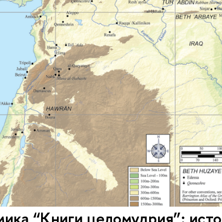
ика “Книги целомудрия”: исто