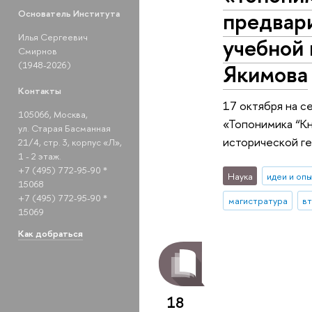
предвари
Основатель Института
Илья Сергеевич
учебной 
Смирнов
(1948-2026)
Якимова
Контакты
17 октября на с
105066, Москва,
«Топонимика “Кн
ул. Старая Басманная
исторической ге
21/4, стр. 3, корпус «Л»,
1 - 2 этаж.
+7 (495) 772-95-90 *
Наука
идеи и оп
15068
+7 (495) 772-95-90 *
магистратура
в
15069
Как добраться
18