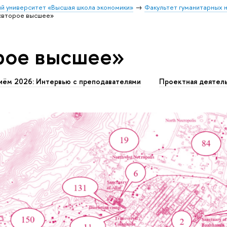
й университет «Высшая школа экономики»
Факультет гуманитарных н
«второе высшее»
рое высшее»
иём 2026: Интервью с преподавателями
Проектная деятел