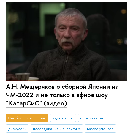
А.Н. Мещеряков о сборной Японии на
ЧМ-2022 и не только в эфире шоу
"КатарСиС" (видео)
Свободное общение
идеи и опыт
профессора
дискуссии
исследования и аналитика
взгляд ученого