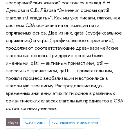
новоарамейских языков” состоялся доклад А.Н.
Дунцова и С.В. Лёзова “Значения основы qattīl
глагола sḳṭ «падать»”. Как мы уже писали, глагольная
система СЗА основана на оппозиции пяти
спрягаемых основ. Две из них, qatal (суффиксальное
спряжение) и yiqtul (префиксальное спряжение),
продолжают соответствующие древнеарамейские
глагольные основы. Три другие основы были
именными: qātil — активным причастием, qtīl —
пассивным причастием, qattīl — прилагательным,
прошли процесс вербализации и встроились в
глагольную парадигму. Распределение видо-
временных значений этих пяти основ в различных
семантических классах глагольных предикатов в СЗА
остается неизученным.
Наука
идеи и опыт
исследования и аналитика