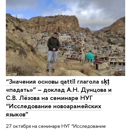
“Значения основы qattīl глагола sḳṭ
«падать»” – доклад А.Н. Дунцова и
С.В. Лёзова на семинаре НУГ
“Исследование новоарамейских
языков”
27 октября на семинаре НУГ “Исследование