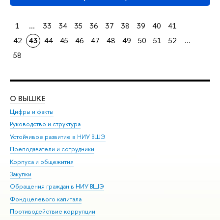
1
...
33
34
35
36
37
38
39
40
41
42
43
44
45
46
47
48
49
50
51
52
...
58
О ВЫШКЕ
ОБ
Цифры и факты
Ли
Руководство и структура
Дов
Устойчивое развитие в НИУ ВШЭ
Ол
Преподаватели и сотрудники
При
Корпуса и общежития
Вы
Закупки
При
Обращения граждан в НИУ ВШЭ
Ас
Фонд целевого капитала
До
Противодействие коррупции
Цен