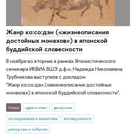
Жанр ко:со:дэн («жизнеописания
достойных монахов») в японской
буддийской словесности
8 ноября во вторник в рамках Японистического
семинара ИКВИА ВШЭ д.ф.н. Надежда Николаевна
Трубникова выступила с докладом
"Жанр ко:со:дэн («жизнеописания достойных
монахов») в японской буддийской словесности".
Наука
идеи и опыт
дискуссии
исследования и аналитика
взгляд ученого
репортаж о событии