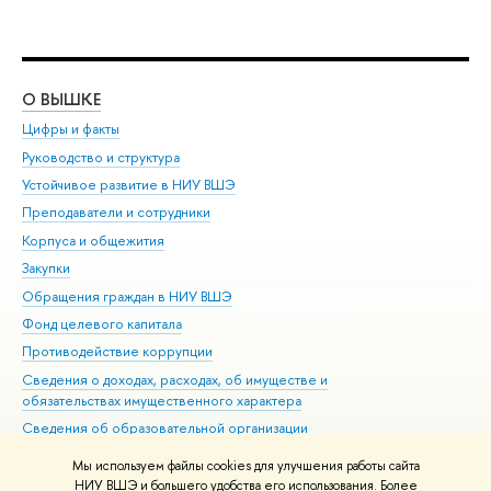
О ВЫШКЕ
ОБ
Цифры и факты
Ли
Руководство и структура
Дов
Устойчивое развитие в НИУ ВШЭ
Ол
Преподаватели и сотрудники
При
Корпуса и общежития
Вы
Закупки
При
Обращения граждан в НИУ ВШЭ
Ас
Фонд целевого капитала
До
Противодействие коррупции
Цен
Сведения о доходах, расходах, об имуществе и
Би
обязательствах имущественного характера
Об
Сведения об образовательной организации
Обр
Людям с ограниченными возможностями здоровья
Мы используем файлы cookies для улучшения работы сайта
Единая платежная страница
НИУ ВШЭ и большего удобства его использования. Более