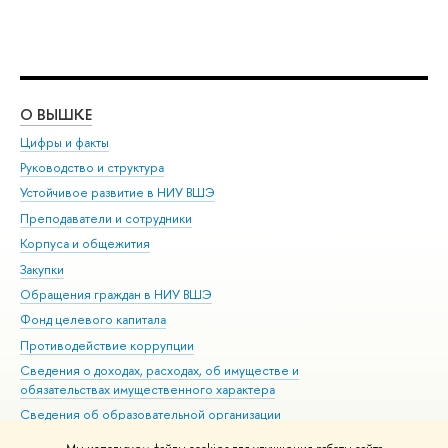
О ВЫШКЕ
ОБ
Цифры и факты
Ли
Руководство и структура
Дов
Устойчивое развитие в НИУ ВШЭ
Ол
Преподаватели и сотрудники
При
Корпуса и общежития
Вы
Закупки
При
Обращения граждан в НИУ ВШЭ
Ас
Фонд целевого капитала
До
Противодействие коррупции
Цен
Сведения о доходах, расходах, об имуществе и
Би
обязательствах имущественного характера
Об
Сведения об образовательной организации
Обр
Людям с ограниченными возможностями здоровья