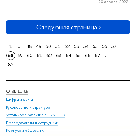
20 апреля 2022
Следующая страница
1
...
48
49
50
51
52
53
54
55
56
57
58
59
60
61
62
63
64
65
66
67
...
82
О ВЫШКЕ
ОБ
Цифры и факты
Ли
Руководство и структура
Дов
Устойчивое развитие в НИУ ВШЭ
Ол
Преподаватели и сотрудники
При
Корпуса и общежития
Вы