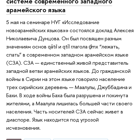
системе современного западного
арамейского языка
5 мая на семинаре НУГ «Исследование
новоарамейских языков»» состоялся доклад Алексея
Николаевича Дунцова. Он был посвящен разным
значениям основ qātil и qtīl глагола ḏmx “лежать,
спать” в современном западном арамейском языке
(СЗА). СЗА — единственный живой представитель
западной ветви арамейских языков. До гражданской
войны в Сирии на этом языке говорило население
трех сирийских деревень — Маалулы, Джуббадина и
Бахи. В ходе войны Баха была разрушена и покинута
жителями, а Маалула лишилась большей части своего
населения. Часть носителей СЗА сейчас живет в
диаспоре. Язык находится под угрозой
исчезновения.