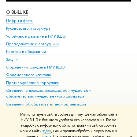
О ВЫШКЕ
ОБ
Цифры и факты
Ли
Руководство и структура
Дов
Устойчивое развитие в НИУ ВШЭ
Ол
Преподаватели и сотрудники
При
Корпуса и общежития
Вы
Закупки
При
Обращения граждан в НИУ ВШЭ
Ас
Фонд целевого капитала
До
Противодействие коррупции
Цен
Сведения о доходах, расходах, об имуществе и
Би
обязательствах имущественного характера
Об
Сведения об образовательной организации
Обр
Людям с ограниченными возможностями здоровья
Мы используем файлы cookies для улучшения работы сайта
Единая платежная страница
НИУ ВШЭ и большего удобства его использования. Более
подробную информацию об использовании файлов cookies
Работа в Вышке
можно найти
здесь
, наши правила обработки персональных
данных –
здесь
. Продолжая пользоваться сайтом, вы