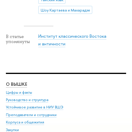
Шоу Картаева и Махарадзе
Институт классического Востока
В статье
упомянуты
и античности
О ВЫШКЕ
ОБ
Цифры и факты
Ли
Руководство и структура
Дов
Устойчивое развитие в НИУ ВШЭ
Ол
Преподаватели и сотрудники
При
Корпуса и общежития
Вы
Закупки
При