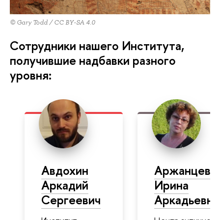
© Gary Todd / CC BY-SA 4.0
Сотрудники нашего Института,
получившие надбавки разного
уровня:
Авдохин
Аржанцева
Аркадий
Ирина
Сергеевич
Аркадьевна