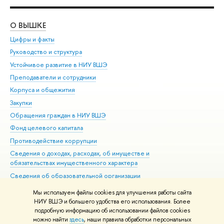
О ВЫШКЕ
ОБ
Цифры и факты
Ли
Руководство и структура
Дов
Устойчивое развитие в НИУ ВШЭ
Ол
Преподаватели и сотрудники
При
Корпуса и общежития
Вы
Закупки
При
Обращения граждан в НИУ ВШЭ
Ас
Фонд целевого капитала
До
Противодействие коррупции
Цен
Сведения о доходах, расходах, об имуществе и
Би
обязательствах имущественного характера
Об
Сведения об образовательной организации
Обр
Людям с ограниченными возможностями здоровья
Мы используем файлы cookies для улучшения работы сайта
Единая платежная страница
НИУ ВШЭ и большего удобства его использования. Более
подробную информацию об использовании файлов cookies
Работа в Вышке
можно найти
здесь
, наши правила обработки персональных