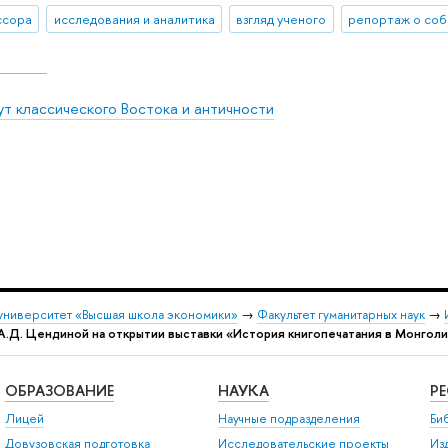
ссора
исследования и аналитика
взгляд ученого
репортаж о соб
ут классического Востока и античности
университет «Высшая школа экономики»
→
Факультет гуманитарных наук
→
.Д. Цендиной на открытии выставки «История книгопечатания в Монгол
ОБРАЗОВАНИЕ
НАУКА
Р
Лицей
Научные подразделения
Би
Довузовская подготовка
Исследовательские проекты
Из