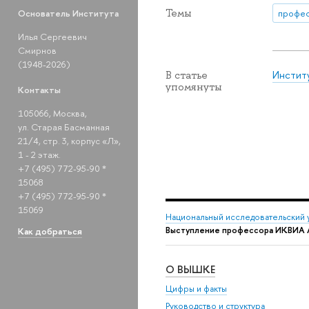
Темы
профе
Основатель Института
Илья Сергеевич
Смирнов
(1948-2026)
Инстит
В статье
упомянуты
Контакты
105066, Москва,
ул. Старая Басманная
21/4, стр. 3, корпус «Л»,
1 - 2 этаж.
+7 (495) 772-95-90 *
15068
+7 (495) 772-95-90 *
15069
Национальный исследовательский 
Выступление профессора ИКВИА А
Как добраться
О ВЫШКЕ
Цифры и факты
Руководство и структура