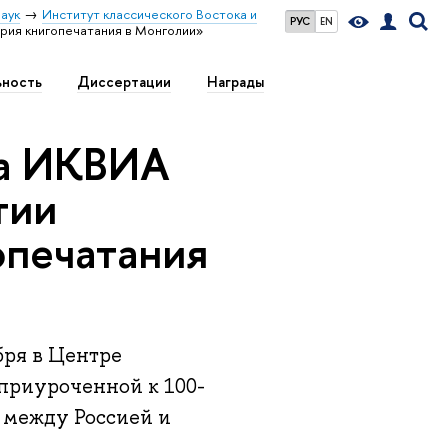
аук
Институт классического Востока и
РУС
EN
рия книгопечатания в Монголии»
ьность
Диссертации
Награды
ра ИКВИА
тии
опечатания
ря в Центре
 приуроченной к 100-
 между Россией и