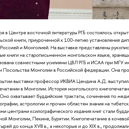
ря в Центре восточной литературы РГБ состоялось откры
ьской книги, приуроченной к 100-летию установления д
Россией и Монголией. На выставке представлены рукопис
ые книги на старописьменном монгольском языке, хранящи
зована совместными усилиями ЦВЛ РГБ и ИСАА при МГУ и
и Посольства Монголии в Российской федерации. Она про
рытии выставки профессор ИКВИА Цендина А.Д. выступила
ечатании в Монголии. История монгольского книгопечатан
 Оно охватывает буддийские трактаты, сочинения по меди
ографии, астрологии и прочим областям знания на тибетск
ми центрами ксилографического издания книг стали буд
ой Монголии, Пекине, Бурятии. Книгопечатание в кочевой
ырей до конца XVIII в., а некоторые и до XIX в., продолжал