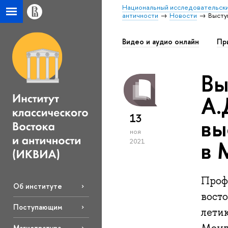
Национальный исследовательски
античности
Новости
Высту
Видео и аудио онлайн
Пр
Вы
А.
13
вы
ноя
в 
2021
Проф
Об институте
вост
Поступающим
лети
Магистратура