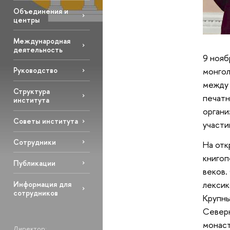
Объединения и
центры
Международная
деятельность
9 нояб
монгол
Руководство
между 
Структура
печатн
института
органи
Советы института
участи
Сотрудники
На отк
книгоп
Публикации
веков.
лексик
Информация для
сотрудников
Крупны
Северн
монаст
Директор: