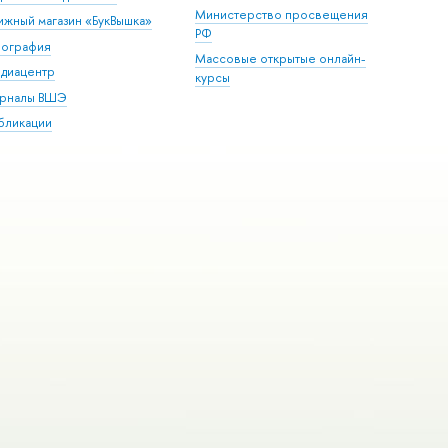
Министерство просвещения
ижный магазин «БукВышка»
РФ
пография
Массовые открытые онлайн-
диацентр
курсы
рналы ВШЭ
бликации