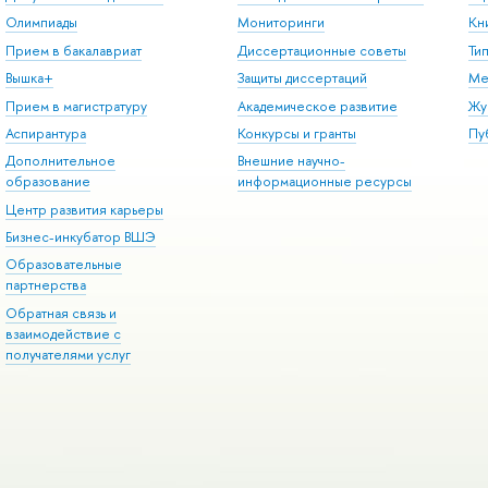
Олимпиады
Мониторинги
Кн
Прием в бакалавриат
Диссертационные советы
Ти
Вышка+
Защиты диссертаций
Ме
Прием в магистратуру
Академическое развитие
Жу
Аспирантура
Конкурсы и гранты
Пу
Дополнительное
Внешние научно-
образование
информационные ресурсы
Центр развития карьеры
Бизнес-инкубатор ВШЭ
Образовательные
партнерства
Обратная связь и
взаимодействие с
получателями услуг