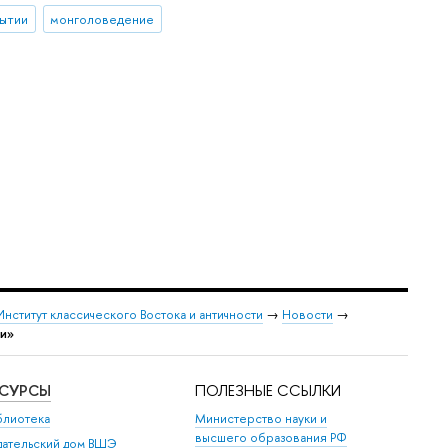
ытии
монголоведение
Институт классического Востока и античности
→
Новости
→
ии»
ЕСУРСЫ
ПОЛЕЗНЫЕ ССЫЛКИ
блиотека
Министерство науки и
высшего образования РФ
дательский дом ВШЭ