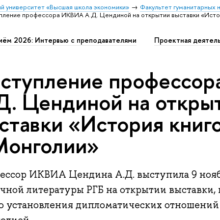
й университет «Высшая школа экономики»
Факультет гуманитарных н
пление профессора ИКВИА А.Д. Цендиной на открытии выставки «Исто
иём 2026: Интервью с преподавателями
Проектная деятел
ступление профессо
Д. Цендиной на откры
ставки «История книг
Монголии»
ессор ИКВИА Цендина А.Д. выступила 9 нояб
очной литературы РГБ на открытии выставки,
ю установления дипломатических отношений