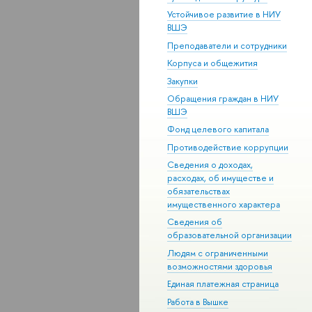
Устойчивое развитие в НИУ
ВШЭ
Преподаватели и сотрудники
Корпуса и общежития
Закупки
Обращения граждан в НИУ
ВШЭ
Фонд целевого капитала
Противодействие коррупции
Сведения о доходах,
расходах, об имуществе и
обязательствах
имущественного характера
Сведения об
образовательной организации
Людям с ограниченными
возможностями здоровья
Единая платежная страница
Работа в Вышке