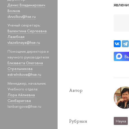
явлени
Денис Владимирович
Волков
dvvolkov@hse.ru
Ученый секретарь:
Валентина Сергеевна
Лазебная
vlazebnaya@hse.ru
Помощник директора и
научного руководителя:
Елизавета Олеговна
Стрельникова
estrelnikova@hse.ru
Менеджер, начальник
Учебного отдела:
Автор
Лора Айлиевна
Синбаригова
lsinbarigova@hse.ru
Рубрики
Наука