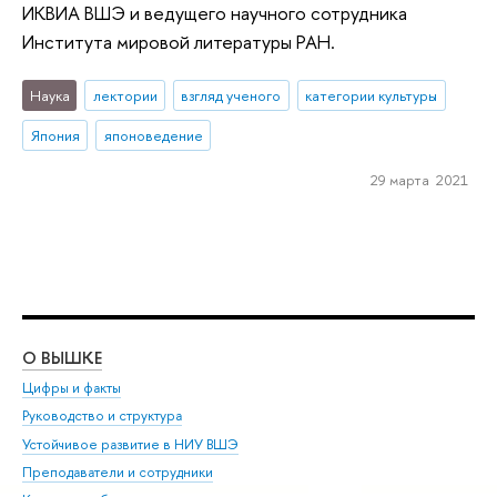
ИКВИА ВШЭ и ведущего научного сотрудника
Института мировой литературы РАН.
Наука
лектории
взгляд ученого
категории культуры
Япония
японоведение
29 марта 2021
О ВЫШКЕ
ОБ
Цифры и факты
Ли
Руководство и структура
Дов
Устойчивое развитие в НИУ ВШЭ
Ол
Преподаватели и сотрудники
При