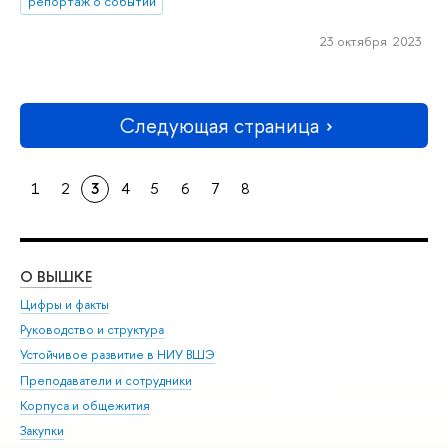
репортаж о событии
23 октября 2023
Следующая страница
1
2
3
4
5
6
7
8
О ВЫШКЕ
ОБ
Цифры и факты
Ли
Руководство и структура
Дов
Устойчивое развитие в НИУ ВШЭ
Ол
Преподаватели и сотрудники
При
Корпуса и общежития
Вы
Закупки
При