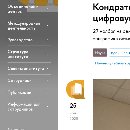
Кондрат
Объединения и
центры
цифрову
Международная
деятельность
27 ноября на се
эпиграфика оази
Руководство
Структура
Наука
идеи и оп
института
Советы института
Сотрудники
Публикации
Информация для
25
сотрудников
ноя
2025
Директор: