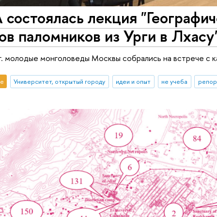
состоялась лекция "Географич
в паломников из Урги в Лхасу
 г. молодые монголоведы Москвы собрались на встрече с
е
Университет, открытый городу
идеи и опыт
не учеба
репор