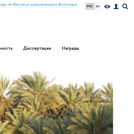
аук
Институт классического Востока и
РУС
EN
ьность
Диссертации
Награды