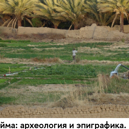
йма: археология и эпиграфика