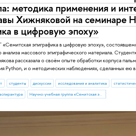
а: методика применения и инт
авы Хижняковой на семинаре 
ика в цифровую эпоху»
 «Семитская эпиграфика в цифровую эпоху», состоявшем
 анализа массового эпиграфического материала. Студен
якова рассказала о своём опыте обработки корпуса паль
я Python, и о методических наблюдениях, сделанных ею в
ыт
студенты
дискуссии
исследования и аналитика
статистиче
аспирантура
Научно-учебная группа «Семитская эпиграфика в цифровую эпоху»