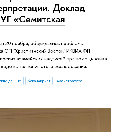
ерпретации. Доклад
НУГ «Семитская
ся 20 ноября, обсуждались проблемы
тка ОП "Христианский Восток" ИКВИА ФГН
мирских арамейских надписей при помощи языка
 ходе выполнения этого исследования.
ские данные
бакалавриат
магистратура