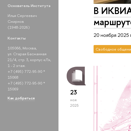
Основатель Института
В ИКВИА 
Илья Сергеевич
маршруто
Смирнов
(1948-2026)
20 ноября 2025
Контакты
105066, Москва,
Свободное общени
ул. Старая Басманная
21/4, стр. 3, корпус «Л»,
1 - 2 этаж.
+7 (495) 772-95-90 *
15068
+7 (495) 772-95-90 *
15069
23
Как добраться
ноя
2025