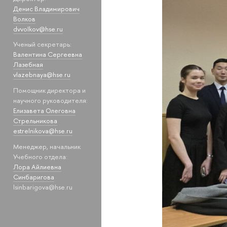
Денис Владимирович
Волков
dvvolkov@hse.ru
Ученый секретарь:
Валентина Сергеевна
Лазебная
vlazebnaya@hse.ru
Помощник директора и
научного руководителя:
Елизавета Олеговна
Стрельникова
estrelnikova@hse.ru
Менеджер, начальник
Учебного отдела:
Лора Айлиевна
Синбаригова
lsinbarigova@hse.ru