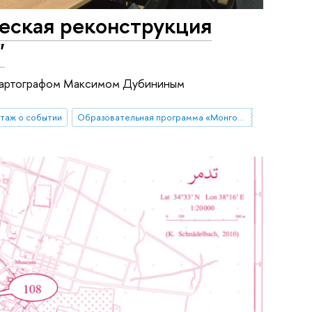
еская реконструкция
"
 картографом Максимом Дубининым
таж о событии
Образовательная программа «Монголия и Тибет»