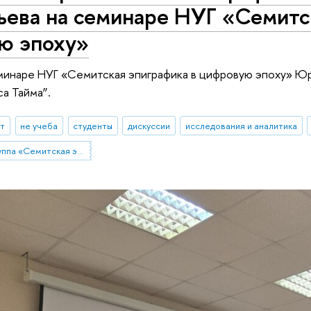
ьева на семинаре НУГ «Семитс
ю эпоху»
минаре НУГ «Семитская эпиграфика в цифровую эпоху» Юр
са Тайма”.
ыт
не учеба
студенты
дискуссии
исследования и аналитика
Научно-учебная группа «Семитская эпиграфика в цифровую эпоху»