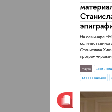
материал
Станисл
эпиграф
На семинаре НУГ
количественного
Станислава Хижн
программировани
Наука
идеи и оп
второе высшее