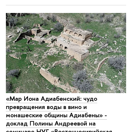
«Мар Иона Адиабенский: чудо
превращения воды в вино и
монашеские общины Адиабены» -
доклад Полины Андреевой на
семинаре НУГ «Восточносирийская