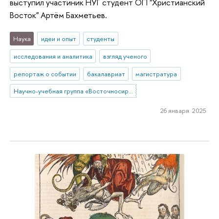
выступил участиник НУГ студент ОП "Христианский
Восток" Артём Бахметьев.
Наука
идеи и опыт
студенты
исследования и аналитика
взгляд ученого
репортаж о событии
бакалавриат
магистратура
Научно-учебная группа «Восточносирийская агиография»
26 января 2025