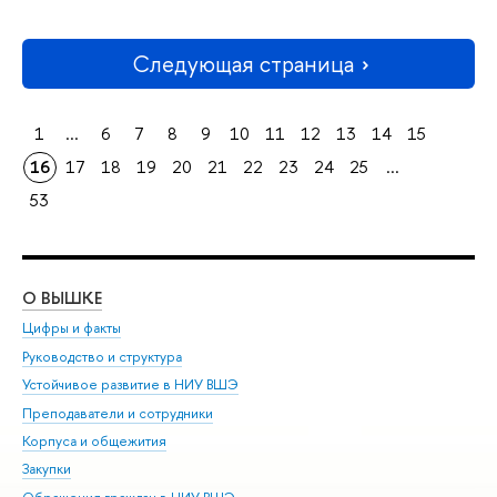
Следующая страница
1
...
6
7
8
9
10
11
12
13
14
15
16
17
18
19
20
21
22
23
24
25
...
53
О ВЫШКЕ
ОБ
Цифры и факты
Ли
Руководство и структура
Дов
Устойчивое развитие в НИУ ВШЭ
Ол
Преподаватели и сотрудники
При
Корпуса и общежития
Вы
Закупки
При