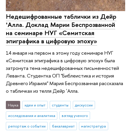
Недешифрованные таблички из Дейр
ʻАлла. Доклад Марии Беспрозванной
на семинаре НУГ «Семитская
эпиграфика в цифровую эпоху»
14 января на первом в этому году семинаре НУГ
«Семитская эпиграфика в цифровую эпоху» была
затронута тема недешифрованных письменностей
Леванта. Студентка ОП "Библеистика и история
Древнего Израиля" Мария Беспрозванная рассказала
о табличках из телля Дейр ʻАлла.
Наука
идеи и опыт
студенты
дискуссии
исследования и аналитика
взгляд ученого
репортаж о событии
бакалавриат
магистратура