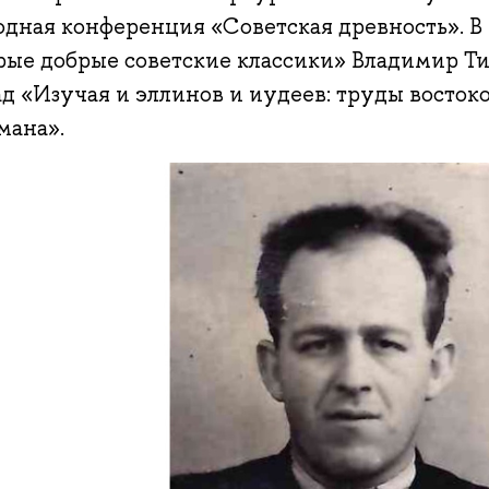
одная конференция «Советская древность». В
рые добрые советские классики» Владимир Т
д «Изучая и эллинов и иудеев: труды восток
ана».