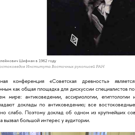
леймович Шифман в 1962 году
Востоковедов Института Восточных рукописей РАН
дная конференция «Советская древность» являетс
нным как общая площадка для дискуссии специалистов по
ем мире: антиковедении, ассириологии, египтологии 
ладают доклады по антиковедению; все востоковедные
ьно слабо. Поэтому доклад об одном из крупнейших со
а вызвал большой интерес у аудитории.