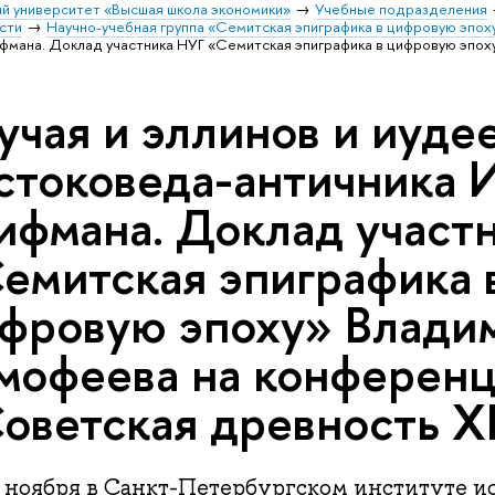
й университет «Высшая школа экономики»
Учебные подразделения
сти
Научно-учебная группа «Семитская эпиграфика в цифровую эпох
фмана. Доклад участника НУГ «Семитская эпиграфика в цифровую эпо
учая и эллинов и иуде
стоковеда-античника И
фмана. Доклад участ
емитская эпиграфика 
фровую эпоху» Влади
мофеева на конферен
оветская древность X
8 ноября в Санкт-Петербургском институте и