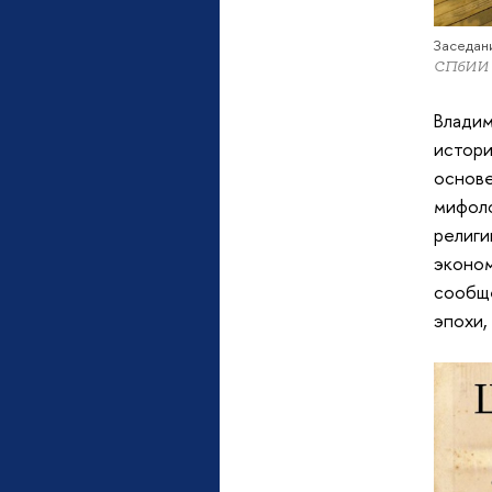
Заседан
СПбИИ
Влади
истор
основ
мифол
религ
эконо
сообщ
эпохи,