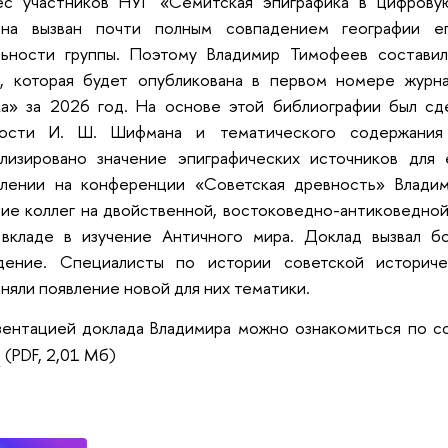
ес участников НУГ «Семитская эпиграфика в цифрову
на вызван почти полным совпадением географии е
льности группы. Поэтому Владимир Тимофеев состави
в, которая будет опубликована в первом номере журн
ка» за 2026 год. На основе этой библиографии был сд
ности И. Ш. Шифмана и тематического содержания
ализировано значение эпиграфических источников для 
плении на конференции «Советская древность» Влади
ие коллег на двойственной, востоковедно-антиковедной
 вкладе в изучение Античного мира. Доклад вызвал б
дение. Специалисты по истории советской историче
няли появление новой для них тематики.
ентацией доклада Владимира можно ознакомиться по сс
в
(PDF, 2,01 Мб)