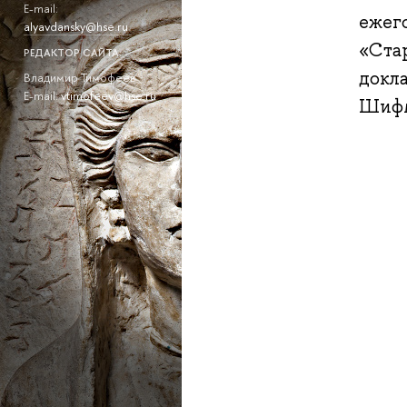
E-mail:
ежег
alyavdansky@hse.ru
«Ста
РЕДАКТОР САЙТА:
докла
Владимир Тимофеев
E-mail:
vtimofeev@hse.ru
Шифм