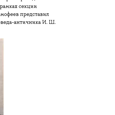
 рамках секции
имофеев представил
оведа-античника И. Ш.