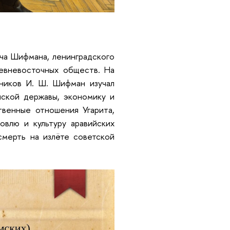
ча Шифмана, ленинградского
евневосточных обществ. На
ников И. Ш. Шифман изучал
ской державы, экономику и
венные отношения Угарита,
овлю и культуру аравийских
смерть на излёте советской