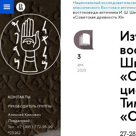
Национальный исследовательски
классического Востока и антично
востоковеда-античника И. Ш. Ши
«Советская древность XI»
Из
во
3
Ши
дек
«С
2025
ци
Ти
КОНТАКТЫ
РУКОВОДИТЕЛЬ ГРУППЫ:
«С
Алексей Кимович
Лявданский
Тел.: +7 (495) 772-95-90
27-2
*23162