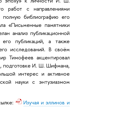
ю эпоху» к личности И. Ш.
го работ с направлениями
л полную библиографию его
ала «Письменные памятники
елан анализ публикационной
 его публикаций, а также
его исследований. В своём
мир Тимофеев акцентировал
, подготовке И. Ш. Шифмана,
ольшой интерес и активное
ской науки с энтузиазмом
ылке:
Изучая и эллинов и