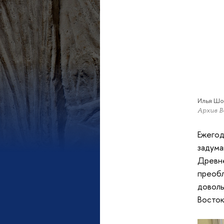
Илья Шо
Архив 
Ежего
задума
Древн
преоб
довол
Восток