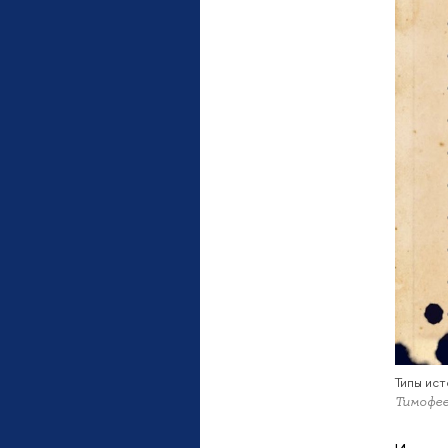
Типы ис
Тимофеев