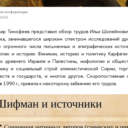
ие конференции
 РАН
мир Тимофеев представил обзор трудов Ильи Шолеймови
ика, занимавшегося широким спектром исследований др
е огромного числа письменных и эпиграфических источ
огию и историю Финикии, историю и политику Карфаген
ию древнего Израиля и Палестины, мифологию и общест
мику и социальный строй эллинистической Сирии, торг
еств и государств, и многое другое. Скоропостижная 
 в 1990 г., привела к некоторому забвению его трудов.