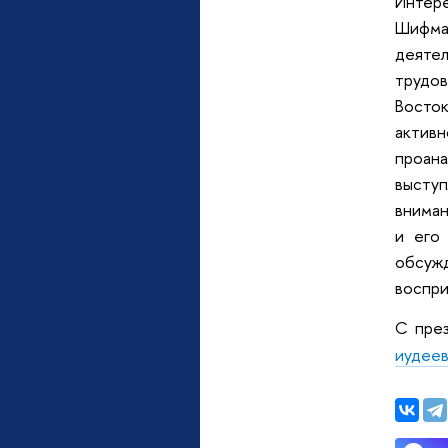
Интер
Шифма
деяте
трудо
Восто
актив
проан
высту
вниман
и его
обсуж
воспри
С през
иудее