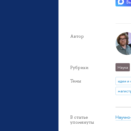
Автор
Рубрики
Наука
Темы
идеи и
магист
Научно
В статье
упомянуты