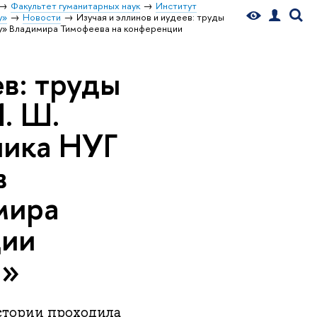
Факультет гуманитарных наук
Институт
у»
Новости
Изучая и эллинов и иудеев: труды
ху» Владимира Тимофеева на конференции
ев: труды
. Ш.
ника НУГ
в
мира
ции
I»
стории проходила