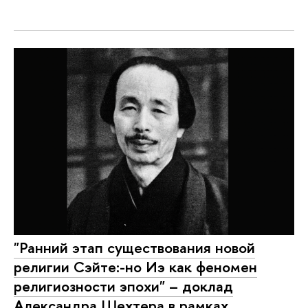
"Ранний этап существования новой
религии Сэйте:-но Иэ как феномен
религиозности эпохи" – доклад
Александра Шехтера в рамках