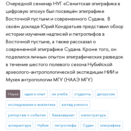
Очередной семинар НУГ «Семитская эпиграфика в
цифровую эпоху» был посвящён эпиграфике
Восточной пустыни и современного Судана. В
своём докладе Юрий Кондратьев представил обзор
истории изучения надписей и петроглифов в
Восточной пустыне, а также рассказал о
современной эпиграфике Судана. Кроме того, он
поделился личным опытом эпиграфических разведок
в течение шестого полевого сезона Нубийской
археолого-антропологической экспедиции НИИ и
Музея антропологии МГУ (НААЭ МГУ)
Наука
идеи и опыт
не учеба
студенты
дискуссии
исследования и аналитика
взгляд ученого
репортаж о событии
бакалавриат
магистратура
аспирантура
Нубия
петроглифы
Судан
эпиграфика