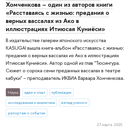
Хомченкова – один из авторов книги
«Расставаясь с жизнью: предания о
верных вассалах из Ако в
иллюстрациях Итиюсая Куниёси»
В издательстве галереи японского искусства
KASUGAI вышла книга-альбом «Расставаясь с жизнью:
предания о верных вассалах из Ако в иллюстрациях
Итиюсая Куниёси». Автор одной из глав "Тюсингура.
Сюжет о сорока семи преданных вассалах в театре
кабуки" – преподаватель ИКВИА Варвара Хомченкова.
Наука
идеи и опыт
публикации
исследования и аналитика
взгляд ученого
репортаж о событии
27 марта 2025