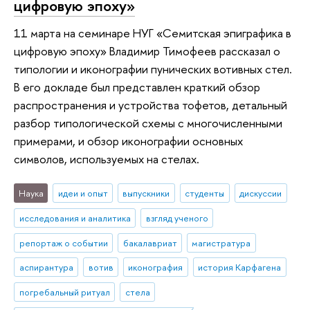
цифровую эпоху»
11 марта на семинаре НУГ «Семитская эпиграфика в
цифровую эпоху» Владимир Тимофеев рассказал о
типологии и иконографии пунических вотивных стел.
В его докладе был представлен краткий обзор
распространения и устройства тофетов, детальный
разбор типологической схемы с многочисленными
примерами, и обзор иконографии основных
символов, используемых на стелах.
Наука
идеи и опыт
выпускники
студенты
дискуссии
исследования и аналитика
взгляд ученого
репортаж о событии
бакалавриат
магистратура
аспирантура
вотив
иконография
история Карфагена
погребальный ритуал
стела