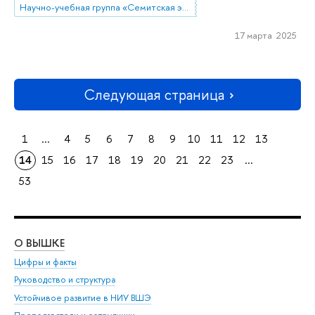
Научно-учебная группа «Семитская эпиграфика в цифровую эпоху»
17 марта 2025
Следующая страница
1
...
4
5
6
7
8
9
10
11
12
13
14
15
16
17
18
19
20
21
22
23
...
53
О ВЫШКЕ
ОБ
Цифры и факты
Ли
Руководство и структура
Дов
Устойчивое развитие в НИУ ВШЭ
Ол