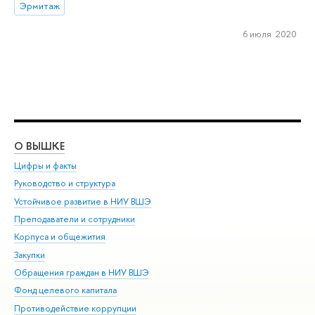
Эрмитаж
6 июля 2020
О ВЫШКЕ
ОБ
Цифры и факты
Ли
Руководство и структура
Дов
Устойчивое развитие в НИУ ВШЭ
Ол
Преподаватели и сотрудники
При
Корпуса и общежития
Вы
Закупки
При
Обращения граждан в НИУ ВШЭ
Ас
Фонд целевого капитала
До
Противодействие коррупции
Цен