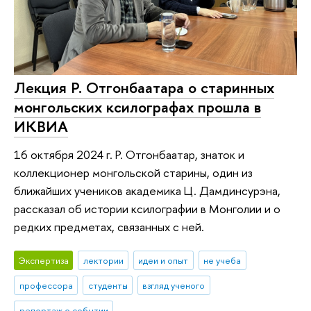
Лекция Р. Отгонбаатара о старинных
монгольских ксилографах прошла в
ИКВИА
16 октября 2024 г. Р. Отгонбаатар, знаток и
коллекционер монгольской старины, один из
ближайших учеников академика Ц. Дамдинсурэна,
рассказал об истории ксилографии в Монголии и о
редких предметах, связанных с ней.
Экспертиза
лектории
идеи и опыт
не учеба
профессора
студенты
взгляд ученого
репортаж о событии