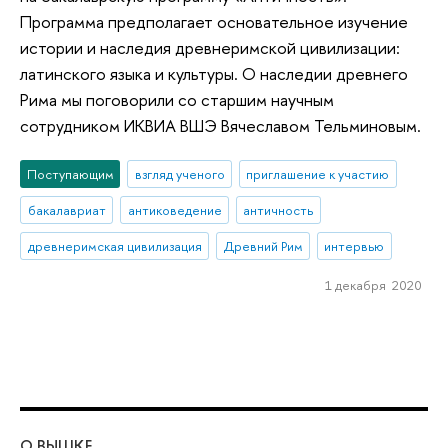
Программа предполагает основательное изучение
истории и наследия древнеримской цивилизации:
латинского языка и культуры. О наследии древнего
Рима мы поговорили со старшим научным
сотрудником ИКВИА ВШЭ Вячеславом Тельминовым.
Поступающим
взгляд ученого
приглашение к участию
бакалавриат
антиковедение
античность
древнеримская цивилизация
Древний Рим
интервью
1 декабря 2020
О ВЫШКЕ
ОБ