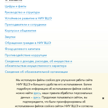
Цифры и факты
Ли
Руководство и структура
Дов
Устойчивое развитие в НИУ ВШЭ
Ол
Преподаватели и сотрудники
При
Корпуса и общежития
Вы
Закупки
При
Обращения граждан в НИУ ВШЭ
Ас
Фонд целевого капитала
До
Противодействие коррупции
Цен
Сведения о доходах, расходах, об имуществе и
Би
обязательствах имущественного характера
Об
Сведения об образовательной организации
Обр
Людям с ограниченными возможностями здоровья
Мы используем файлы cookies для улучшения работы сайта
Единая платежная страница
НИУ ВШЭ и большего удобства его использования. Более
подробную информацию об использовании файлов cookies
Работа в Вышке
можно найти
здесь
, наши правила обработки персональных
данных –
здесь
. Продолжая пользоваться сайтом, вы
✖
Редактору
подтверждаете, что были проинформированы об
© НИУ ВШЭ 1993–2026
Адреса и контакты
Условия использования
использовании файлов cookies сайтом НИУ ВШЭ и согласны