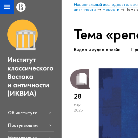
Национальный исследовательски
античности
Новости
Тема 
Тема «реп
Видео и аудио онлайн
Пр
28
мар
2025
Об институте
Поступающим
Магистратура