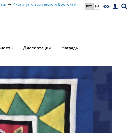
аук
Институт классического Востока и
РУС
EN
ьность
Диссертации
Награды