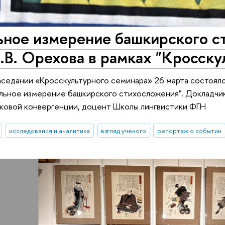
ьное измерение башкирского с
.В. Орехова в рамках "Кросску
седании «Кросскультурного семинара» 26 марта состоял
льное измерение башкирского стихосложения". Докладчи
ковой конвергенции, доцент Школы лингвистики ФГН
исследования и аналитика
взгляд ученого
репортаж о событии