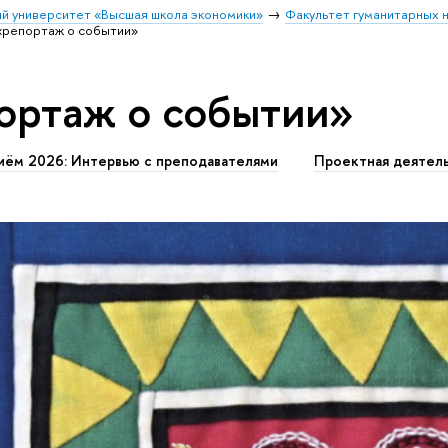
й университет «Высшая школа экономики»
Факультет гуманитарных н
«репортаж о событии»
ортаж о событии»
иём 2026: Интервью с преподавателями
Проектная деятел