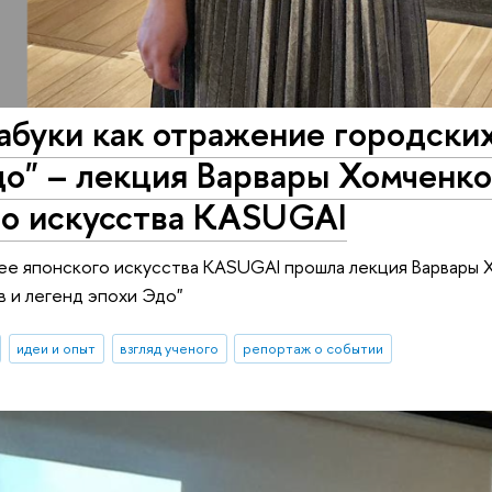
абуки как отражение городских
о" – лекция Варвары Хомченко
го искусства KASUGAI
рее японского искусства KASUGAI прошла лекция Варвары 
в и легенд эпохи Эдо"
идеи и опыт
взгляд ученого
репортаж о событии