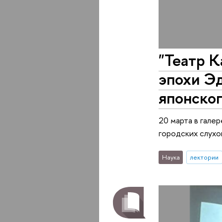
"Театр К
эпохи Эд
японско
20 марта в гале
городских слухо
Наука
лектории