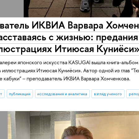
ватель ИКВИА Варвара Хомченк
асставаясь с жизнью: предания
ллюстрациях Итиюсая Куниёси
галереи японского искусства KASUGAI вышла книга-альбом 
 в иллюстрациях Итиюсая Куниёси». Автор одной из глав "
ре кабуки" – преподаватель ИКВИА Варвара Хомченкова.
ыт
публикации
исследования и аналитика
взгляд ученого
репо