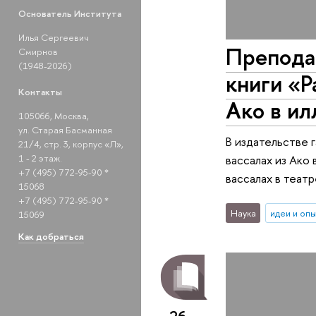
Основатель Института
Илья Сергеевич
Препода
Смирнов
(1948-2026)
книги «Р
Контакты
Ако в и
105066, Москва,
ул. Старая Басманная
В издательстве 
21/4, стр. 3, корпус «Л»,
1 - 2 этаж.
вассалах из Ако
+7 (495) 772-95-90 *
вассалах в теат
15068
+7 (495) 772-95-90 *
Наука
идеи и оп
15069
Как добраться