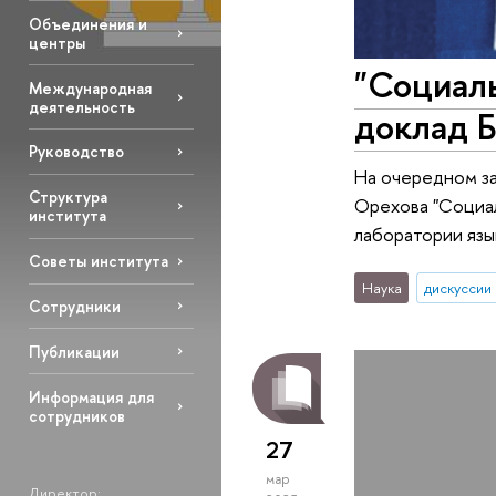
Объединения и
центры
"Социал
Международная
деятельность
доклад Б
Руководство
На очередном за
Структура
Орехова "Социа
института
лаборатории язы
Советы института
Наука
дискуссии
Сотрудники
Публикации
Информация для
сотрудников
27
мар
Директор: