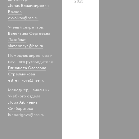
2025
Денис Владимирович
Волков
dvvolkov@hse.ru
Ученый секретарь:
Валентина Сергеевна
Лазебная
vlazebnaya@hse.ru
Помощник директора и
научного руководителя:
Елизавета Олеговна
Стрельникова
estrelnikova@hse.ru
Менеджер, начальник
Учебного отдела:
Лора Айлиевна
Синбаригова
lsinbarigova@hse.ru