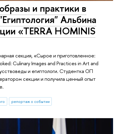
образы и практики в
"Египтология" Альбина
енции «TERRA HOMINIS
арная секция, «Сырое и приготовленное:
d: Culinary Images and Practices in Art and
скусствоведы и египтологи. Студентка ОП
дератором секции и получила ценный опыт
е.
ого
репортаж о событии