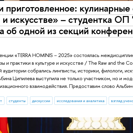
 приготовленное: кулинарные 
 и искусстве» – студентка ОП 
а об одной из секций конфер
енции «TERRA HOMINIS – 2025» состоялась междисциплин
ы и практики в культуре и искусстве / The Raw and the Cooke
ой аудитории собрались лингвисты, историки, филологи, и
льбина Ципилева выступила не только участником, но и мо
низационного взаимодействия. Предоставим слово Альбин
ыт
студенты
дискуссии
исследования и аналитика
взгляд учен