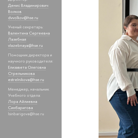
Денис Владимирович
Волков
dvvolkov@hse.ru
Ученый секретарь:
Валентина Сергеевна
Лазебная
vlazebnaya@hse.ru
Помощник директора и
научного руководителя:
Елизавета Олеговна
Стрельникова
estrelnikova@hse.ru
Менеджер, начальник
Учебного отдела:
Лора Айлиевна
Синбаригова
lsinbarigova@hse.ru