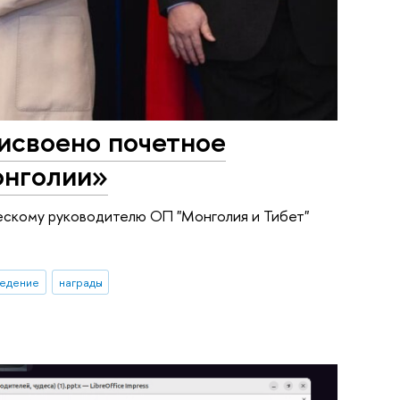
своено почетное
онголии»
ескому руководителю ОП "Монголия и Тибет"
едение
награды