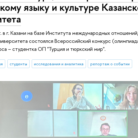
кому языку и культуре Казанс
итета
г. в г. Казани на базе Института международных отношени
иверситета состоялся Всероссийский конкурс (олимпиада)
рса – студентка ОП "Турция и тюркский мир".
ия
студенты
исследования и аналитика
репортаж о событии