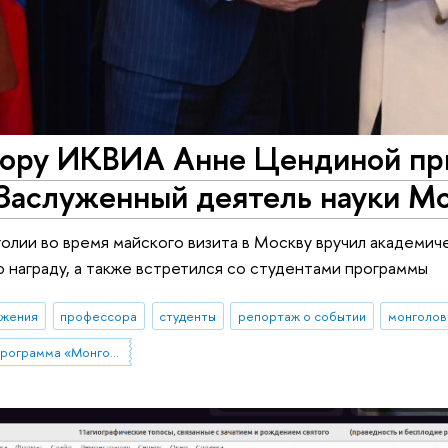
ору ИКВИА Анне Цендиной при
«Заслуженный деятель науки М
лии во время майского визита в Москву вручил академич
 награду, а также встретился со студентами программы
ижения
профессора
студенты
репортаж о событии
монголов
Образовательная программа «Монголия и Тибет»