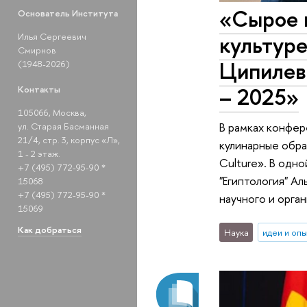
«Сырое и
Основатель Института
культуре
Илья Сергеевич
Смирнов
Ципилев
(1948-2026)
– 2025»
Контакты
105066, Москва,
В рамках конфер
ул. Старая Басманная
21/4, стр. 3, корпус «Л»,
кулинарные образ
1 - 2 этаж.
Culture». В одн
+7 (495) 772-95-90 *
"Египтология" А
15068
+7 (495) 772-95-90 *
научного и орга
15069
Как добраться
Наука
идеи и оп