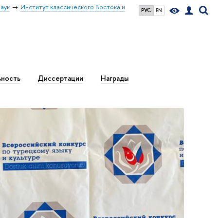
аук
Институт классического Востока и
РУС
EN
ьность
Диссертации
Награды