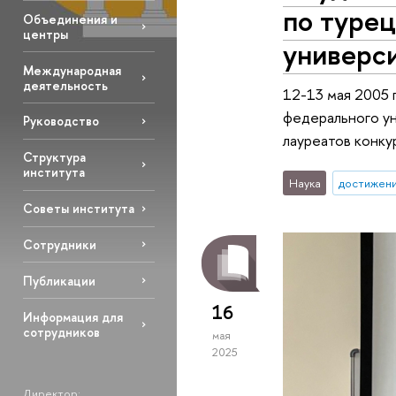
по турец
Объединения и
центры
универс
Международная
деятельность
12-13 мая 2005 
федерального ун
Руководство
лауреатов конку
Структура
института
Наука
достижен
Советы института
Сотрудники
Публикации
16
Информация для
сотрудников
мая
2025
Директор: