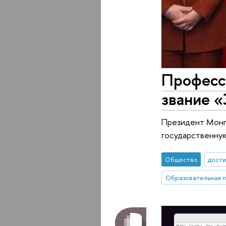
Професс
звание 
Президент Монго
государственную
Общество
дост