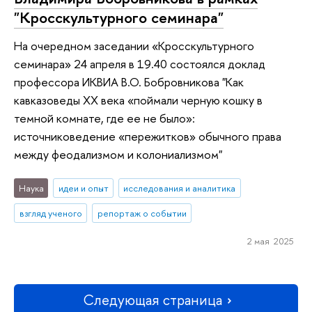
"Кросскультурного семинара"
На очередном заседании «Кросскультурного
семинара» 24 апреля в 19.40 состоялся доклад
профессора ИКВИА В.О. Бобровникова "Как
кавказоведы ХХ века «поймали черную кошку в
темной комнате, где ее не было»:
источниковедение «пережитков» обычного права
между феодализмом и колониализмом"
Наука
идеи и опыт
исследования и аналитика
взгляд ученого
репортаж о событии
2 мая 2025
Следующая страница