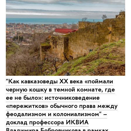
"Как кавказоведы ХХ века «поймали
черную кошку в темной комнате, где
ее не было»: источниковедение
«пережитков» обычного права между
феодализмом и колониализмом" –
доклад профессора ИКВИА
Владимира Бобровникова в рамках