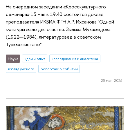
На очередном заседании «Кросскультурного
семинара» 15 мая в 19.40 состоится доклад
преподавателя ИКВИА ФГН А.Р. Ихсанова "Одной
культуры мало для счастья: Зылыха Мухамедова
(1922—1984), литературовед в советском
Туркменистане".
Наука
идеи и опыт
исследования и аналитика
взгляд ученого
репортаж о событии
25 мая 2025