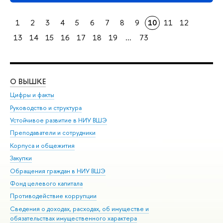
1
2
3
4
5
6
7
8
9
10
11
12
13
14
15
16
17
18
19
...
73
О ВЫШКЕ
ОБ
Цифры и факты
Ли
Руководство и структура
Дов
Устойчивое развитие в НИУ ВШЭ
Ол
Преподаватели и сотрудники
При
Корпуса и общежития
Вы
Закупки
При
Обращения граждан в НИУ ВШЭ
Ас
Фонд целевого капитала
До
Противодействие коррупции
Цен
Сведения о доходах, расходах, об имуществе и
Би
обязательствах имущественного характера
Об