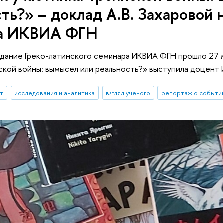
ть?» – доклад А.В. Захаровой 
а ИКВИА ФГН
ание Греко-латинского семинара ИКВИА ФГН прошло 27 м
ской войны: вымысел или реальность?» выступила доцент 
ыт
исследования и аналитика
взгляд ученого
репортаж о событи