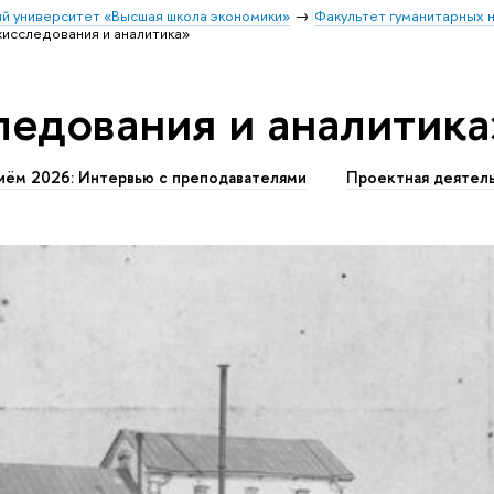
й университет «Высшая школа экономики»
Факультет гуманитарных н
«исследования и аналитика»
ледования и аналитика
иём 2026: Интервью с преподавателями
Проектная деятел