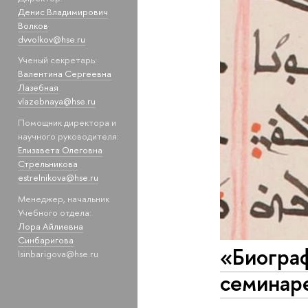
Денис Владимирович
Волков
dvvolkov@hse.ru
Ученый секретарь:
Валентина Сергеевна
Лазебная
vlazebnaya@hse.ru
Помощник директора и
научного руководителя:
Елизавета Олеговна
Стрельникова
estrelnikova@hse.ru
Менеджер, начальник
Учебного отдела:
Лора Айлиевна
Синбаригова
«Биогра
lsinbarigova@hse.ru
семинар