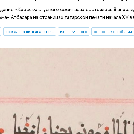
ание «Кросскультурного семинара» состоялось 8 апреля,
ман Атбасара на страницах татарской печати начала ХХ в
исследования и аналитика
взгляд ученого
репортаж о событии