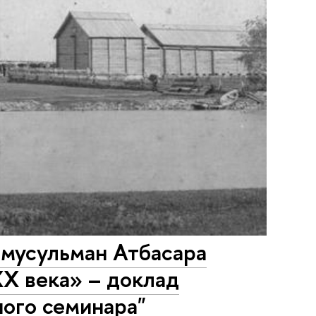
 мусульман Атбасара
ХХ века» – доклад
ого семинара"