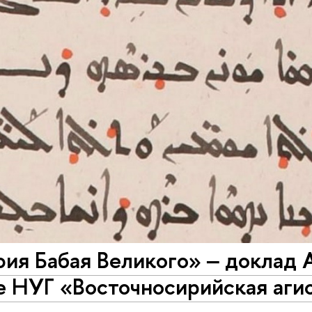
фия Бабая Великого» ‒ доклад
е НУГ «Восточносирийская аги