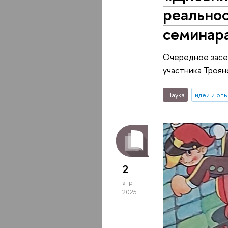
реальнос
семинар
Очередное засед
участника Троян
Наука
идеи и оп
2
апр
2025