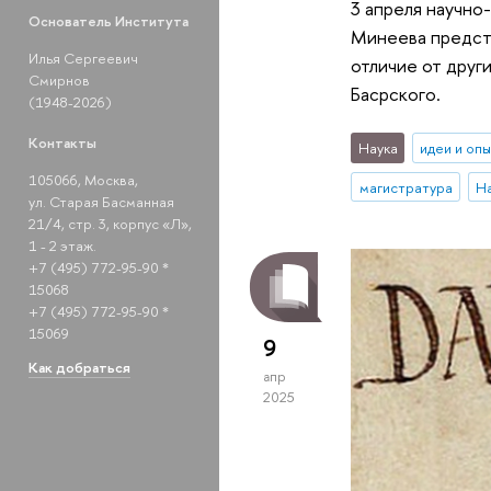
3 апреля научно
Основатель Института
Минеева предста
Илья Сергеевич
отличие от друг
Смирнов
Басрского.
(1948-2026)
Контакты
Наука
идеи и оп
105066, Москва,
магистратура
ул. Старая Басманная
21/4, стр. 3, корпус «Л»,
1 - 2 этаж.
+7 (495) 772-95-90 *
15068
+7 (495) 772-95-90 *
15069
9
Как добраться
апр
2025