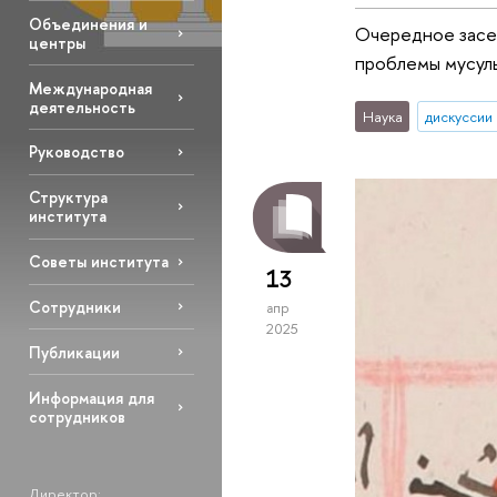
Объединения и
Очередное засед
центры
проблемы мусуль
Международная
деятельность
Наука
дискуссии
Руководство
Структура
института
Советы института
13
Сотрудники
апр
2025
Публикации
Информация для
сотрудников
Директор: