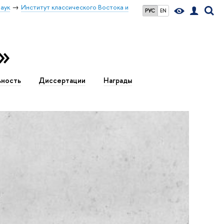
аук
Институт классического Востока и
РУС
EN
»
ьность
Диссертации
Награды