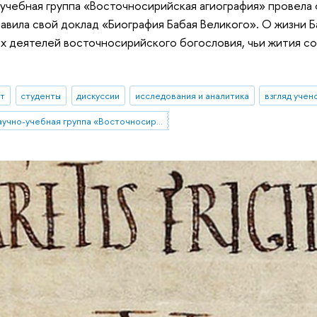
-учебная группа «Восточносирийская агиография» провела
вила свой доклад «Биография Бабая Великого». О жизни Б
их деятелей восточносирийского богословия, чьи жития с
ыт
студенты
дискуссии
исследования и аналитика
взгляд учен
Научно-учебная группа «Восточносирийская агиография»