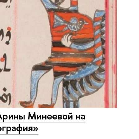
 Арины Минеевой на
ография»