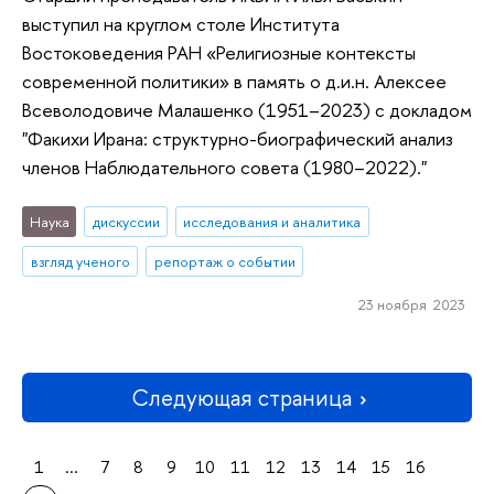
выступил на круглом столе Института
Востоковедения РАН «Религиозные контексты
современной политики» в память о д.и.н. Алексее
Всеволодовиче Малашенко (1951–2023) с докладом
"Факихи Ирана: структурно-биографический анализ
членов Наблюдательного совета (1980–2022)."
Наука
дискуссии
исследования и аналитика
взгляд ученого
репортаж о событии
23 ноября 2023
Следующая страница
1
...
7
8
9
10
11
12
13
14
15
16