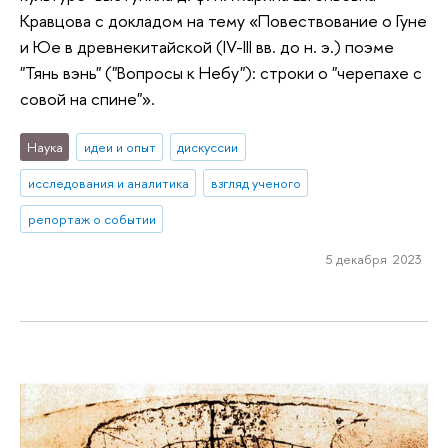
Кравцова с докладом на тему «Повествование о Гуне
и Юе в древнекитайской (IV-III вв. до н. э.) поэме
"Тянь вэнь" ("Вопросы к Небу"): строки о "черепахе с
совой на спине"».
Наука
идеи и опыт
дискуссии
исследования и аналитика
взгляд ученого
репортаж о событии
5 декабря 2023