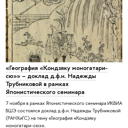
«География «Кондзяку моногатари-
сю»» – доклад д.ф.н. Надежды
Трубниковой в рамках
Японистического семинара
7 ноября в рамках Японистического семинара ИКВИА
ВШЭ состоялся доклад д.ф.н. Надежды Трубниковой
(РАНХиГС) на тему «География «Кондзяку
моногатари-сю»».