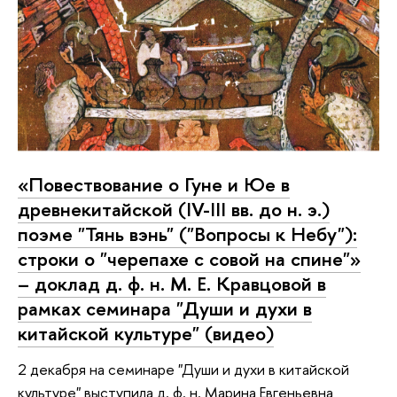
«Повествование о Гуне и Юе в
древнекитайской (IV-III вв. до н. э.)
поэме "Тянь вэнь" ("Вопросы к Небу"):
строки о "черепахе с совой на спине"»
– доклад д. ф. н. М. Е. Кравцовой в
рамках семинара "Души и духи в
китайской культуре" (видео)
2 декабря на семинаре "Души и духи в китайской
культуре" выступила д. ф. н. Марина Евгеньевна