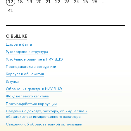
17
18
19
20
21
22
23
24
25
26
...
41
О ВЫШКЕ
ОБ
Цифры и факты
Ли
Руководство и структура
Дов
Устойчивое развитие в НИУ ВШЭ
Ол
Преподаватели и сотрудники
При
Корпуса и общежития
Вы
Закупки
При
Обращения граждан в НИУ ВШЭ
Ас
Фонд целевого капитала
До
Противодействие коррупции
Цен
Сведения о доходах, расходах, об имуществе и
Би
обязательствах имущественного характера
Об
Сведения об образовательной организации
Обр