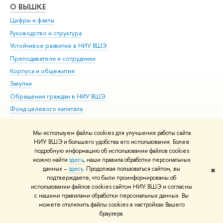
О ВЫШКЕ
ОБ
Цифры и факты
Ли
Руководство и структура
Дов
Устойчивое развитие в НИУ ВШЭ
Ол
Преподаватели и сотрудники
При
Корпуса и общежития
Вы
Закупки
При
Обращения граждан в НИУ ВШЭ
Ас
Фонд целевого капитала
До
Противодействие коррупции
Цен
Мы используем файлы cookies для улучшения работы сайта
Сведения о доходах, расходах, об имуществе и
Би
НИУ ВШЭ и большего удобства его использования. Более
обязательствах имущественного характера
Об
подробную информацию об использовании файлов cookies
Сведения об образовательной организации
Обр
можно найти
здесь
, наши правила обработки персональных
Людям с ограниченными возможностями здоровья
данных –
здесь
. Продолжая пользоваться сайтом, вы
✖
подтверждаете, что были проинформированы об
Единая платежная страница
использовании файлов cookies сайтом НИУ ВШЭ и согласны
Работа в Вышке
с нашими правилами обработки персональных данных. Вы
можете отключить файлы cookies в настройках Вашего
браузера.
Редактору