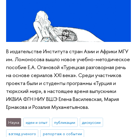
В издательстве Института стран Азии и Африки МГУ
им. Ломоносова вышло новое учебно-методическое
пособие Е.А. Огановой «Турецкая разговорная речь
на основе сериалов ХХI века». Среди участников
проекта были и студенты программы «Турция и
тюркский мир», в настоящее время выпускники
ИКВИА ФГН НИУ ВШЭ Елена Василевская, Мария
Ермакова и Розалия Мухаметьянова.
Наука
идеи и опыт
публикации
дискуссии
взгляд ученого
репортаж о событии