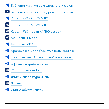
Библеистика и история древнего Израиля
Библеистика и история древнего Израиля
Корея | ИКВИА НИУ ВШЭ
Корея | ИКВИА НИУ ВШЭ
Корея | PRO-Чосон // PRO-Joseon
Монголия и Тибет
Монголия и Тибет
Арамейское море (Христианский восток)
Центр античной и восточной археологии
Эфиопия и арабский мир
Юго-Восточная Азия
Языки и литература Индии
Япония
ИКВИА абитуриентам