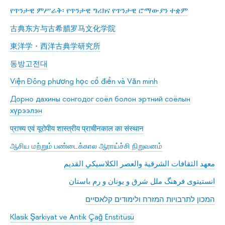
የጥንታዊ ምሥራቅ፡ የጥንታዊ ግሪክና የጥንታዊ ሮማውያን ተቋም
古典东方与古希腊罗马文化学院
東洋学・西洋古典学研究所
동방고전대
Viện Đông phương học cổ điển và Văn minh
Дорно дахины сонгодог соёл болон эртний соёлын
хүрээлэн
प्राच्य एवं यूरोपीय शास्त्रीय प्राचीनकाल का संस्थान
ஆசிய மற்றும் பண்டைக்கால ஆராய்ச்சி நிறுவனம்
معهد الثقافات الشرقية والعصر الكلاسيكي القديم
انستیتوی فرهنگ ملل شرق و یونان و رم باستان
המכון לתרבויות המזרח ולימודים קלאסיים
Klasik Şarkiyat ve Antik Çağ Enstitüsü