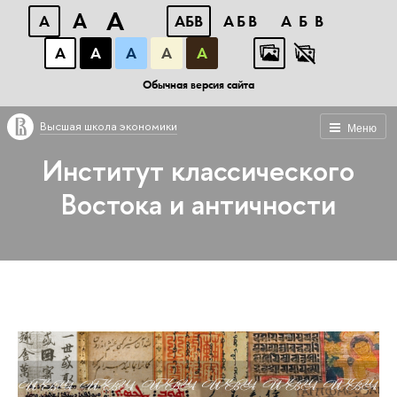
A
A
A
АБВ
АБВ
АБВ
А
А
А
А
А
Обычная версия сайта
Высшая школа экономики
Меню
Институт классического
Востока и античности