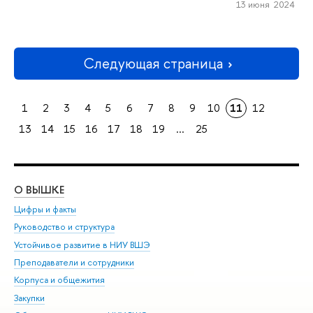
13 июня 2024
Следующая страница
1
2
3
4
5
6
7
8
9
10
11
12
13
14
15
16
17
18
19
...
25
О ВЫШКЕ
ОБ
Цифры и факты
Ли
Руководство и структура
Дов
Устойчивое развитие в НИУ ВШЭ
Ол
Преподаватели и сотрудники
При
Корпуса и общежития
Вы
Закупки
При