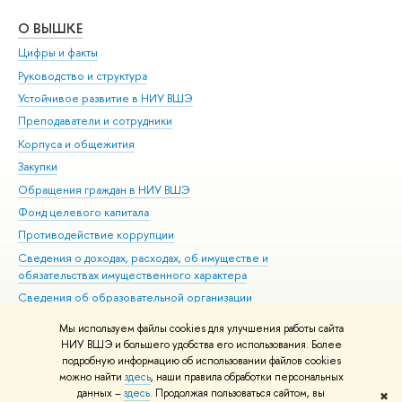
О ВЫШКЕ
ОБ
Цифры и факты
Ли
Руководство и структура
Дов
Устойчивое развитие в НИУ ВШЭ
Ол
Преподаватели и сотрудники
При
Корпуса и общежития
Вы
Закупки
При
Обращения граждан в НИУ ВШЭ
Ас
Фонд целевого капитала
До
Противодействие коррупции
Цен
Сведения о доходах, расходах, об имуществе и
Би
обязательствах имущественного характера
Об
Сведения об образовательной организации
Обр
Людям с ограниченными возможностями здоровья
Мы используем файлы cookies для улучшения работы сайта
Единая платежная страница
НИУ ВШЭ и большего удобства его использования. Более
подробную информацию об использовании файлов cookies
Работа в Вышке
можно найти
здесь
, наши правила обработки персональных
данных –
здесь
. Продолжая пользоваться сайтом, вы
✖