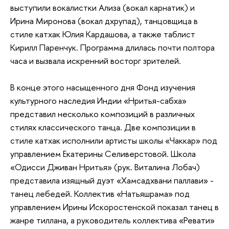
выступили вокалистки Ализа (вокал карнатик) и
Ирина Миронова (вокал дхрупад), танцовщица в
стиле катхак Юлия Кардашова, а также таблист
Кирилл Паренчук. Программа длилась почти полтора
часа и вызвала искренний восторг зрителей.
В конце этого насыщенного дня Фонд изучения
культурного наследия Индии «Нритья-сабха»
представил несколько композиций в различных
стилях классического танца. Две композиции в
стиле катхак исполнили артисты школы «Чаккар» под
управлением Екатерины Селиверстовой. Школа
«Одисси Дживан Нритья» (рук. Виталина Лобач)
представила изящный дуэт «Хамсадхвани паллави» -
танец лебедей. Коллектив «Натьяшрама» под
управлением Ирины Искоростенской показал танец в
жанре тиллана, а руководитель коллектива «Ревати»