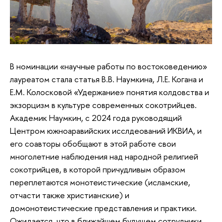
В номинации «научные работы по востоковедению»
лауреатом стала статья В.В. Наумкина, Л.Е. Когана и
Е.М. Колосковой «Удержание» понятия колдовства и
экзорцизм в культуре современных сокотрийцев.
Академик Наумкин, с 2024 года руководящий
Центром южноаравийских исслдеований ИКВИА, и
его соавторы обобщают в этой работе свои
многолетние наблюдения над народной религией
сокотрийцев, в которой причудливым образом
переплетаются монотеистические (исламские,
отчасти также христианские) и
домонотеистические представления и практики.
Ожидается, что в ближайшем будущем сотрудники