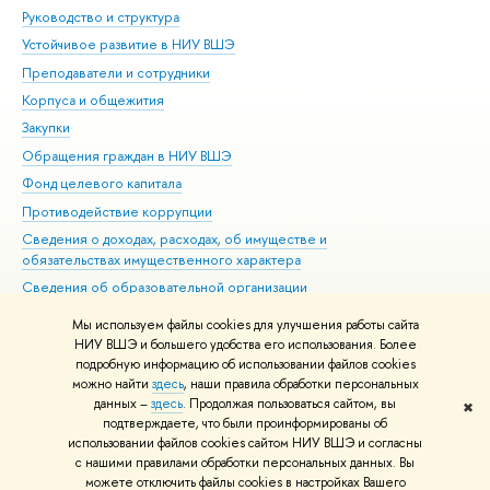
Руководство и структура
Дов
Устойчивое развитие в НИУ ВШЭ
Ол
Преподаватели и сотрудники
При
Корпуса и общежития
Вы
Закупки
При
Обращения граждан в НИУ ВШЭ
Ас
Фонд целевого капитала
До
Противодействие коррупции
Цен
Сведения о доходах, расходах, об имуществе и
Би
обязательствах имущественного характера
Об
Сведения об образовательной организации
Обр
Людям с ограниченными возможностями здоровья
Мы используем файлы cookies для улучшения работы сайта
Единая платежная страница
НИУ ВШЭ и большего удобства его использования. Более
подробную информацию об использовании файлов cookies
Работа в Вышке
можно найти
здесь
, наши правила обработки персональных
данных –
здесь
. Продолжая пользоваться сайтом, вы
✖
Редактору
подтверждаете, что были проинформированы об
© НИУ ВШЭ 1993–2026
Адреса и контакты
Условия использования
использовании файлов cookies сайтом НИУ ВШЭ и согласны
с нашими правилами обработки персональных данных. Вы
материалов
Политика конфиденциальности
Карта сайта
можете отключить файлы cookies в настройках Вашего
Шрифты HSE Sans и HSE Slab разработаны в
Школе дизайна НИУ ВШЭ