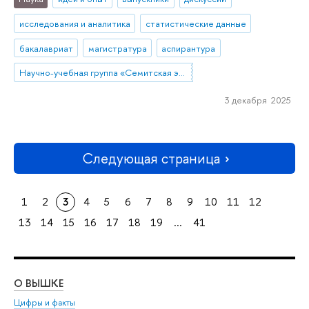
исследования и аналитика
статистические данные
бакалавриат
магистратура
аспирантура
Научно-учебная группа «Семитская эпиграфика в цифровую эпоху»
3 декабря 2025
Следующая страница
1
2
3
4
5
6
7
8
9
10
11
12
13
14
15
16
17
18
19
...
41
О ВЫШКЕ
ОБ
Цифры и факты
Ли