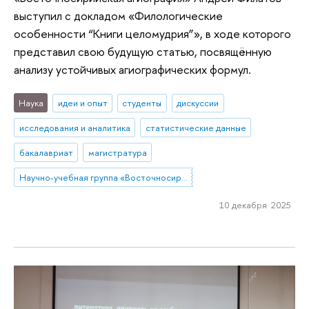
выступил с докладом «Филологические
особенности “Книги целомудрия”», в ходе которого
представил свою будущую статью, посвящённую
анализу устойчивых агиографических формул.
Наука
идеи и опыт
студенты
дискуссии
исследования и аналитика
статистические данные
бакалавриат
магистратура
Научно-учебная группа «Восточносирийская агиография»
10 декабря 2025