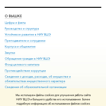
О ВЫШКЕ
ОБ
Цифры и факты
Ли
Руководство и структура
Дов
Устойчивое развитие в НИУ ВШЭ
Ол
Преподаватели и сотрудники
При
Корпуса и общежития
Вы
Закупки
При
Обращения граждан в НИУ ВШЭ
Ас
Фонд целевого капитала
До
Противодействие коррупции
Цен
Сведения о доходах, расходах, об имуществе и
Би
обязательствах имущественного характера
Об
Сведения об образовательной организации
Обр
Людям с ограниченными возможностями здоровья
Мы используем файлы cookies для улучшения работы сайта
Единая платежная страница
НИУ ВШЭ и большего удобства его использования. Более
подробную информацию об использовании файлов cookies
Работа в Вышке