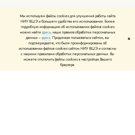
Мы используем файлы cookies для улучшения работы сайта
НИУ ВШЭ и большего удобства его использования. Более
подробную информацию об использовании файлов cookies
можно найти
здесь
, наши правила обработки персональных
данных –
здесь
. Продолжая пользоваться сайтом, вы
✖
подтверждаете, что были проинформированы об
использовании файлов cookies сайтом НИУ ВШЭ и согласны
с нашими правилами обработки персональных данных. Вы
можете отключить файлы cookies в настройках Вашего
браузера.
О ВЫШКЕ
ОБ
Цифры и факты
Ли
Руководство и структура
Дов
Устойчивое развитие в НИУ ВШЭ
Ол
Преподаватели и сотрудники
При
Корпуса и общежития
Вы
Закупки
При