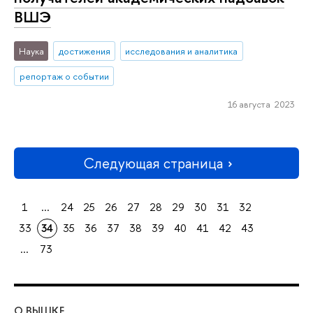
ВШЭ
Наука
достижения
исследования и аналитика
репортаж о событии
16 августа 2023
Следующая страница
1
...
24
25
26
27
28
29
30
31
32
33
34
35
36
37
38
39
40
41
42
43
...
73
О ВЫШКЕ
ОБ