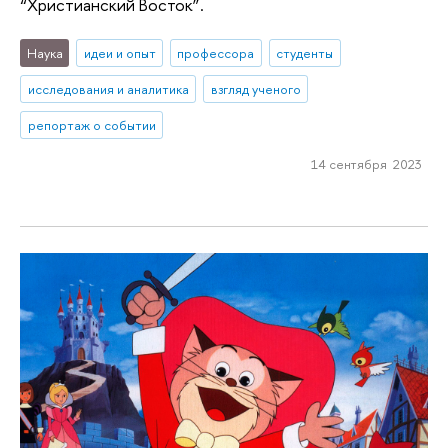
“Христианский Восток”.
Наука
идеи и опыт
профессора
студенты
исследования и аналитика
взгляд ученого
репортаж о событии
14 сентября 2023