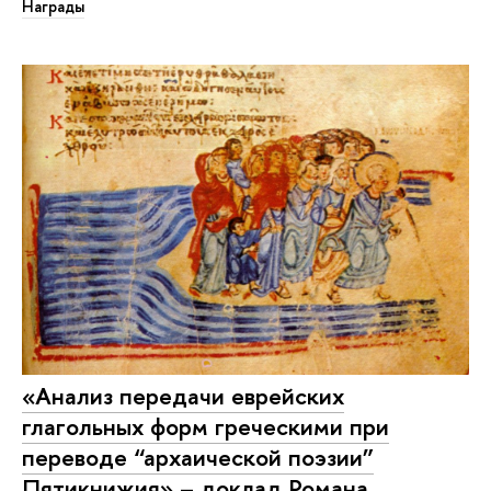
Награды
«Анализ передачи еврейских
глагольных форм греческими при
переводе “архаической поэзии”
Пятикнижия» – доклад Романа