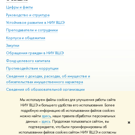
Цифры и факты
Ли
Руководство и структура
Дов
Устойчивое развитие в НИУ ВШЭ
Ол
Преподаватели и сотрудники
При
Корпуса и общежития
Вы
Закупки
При
Обращения граждан в НИУ ВШЭ
Ас
Фонд целевого капитала
До
Противодействие коррупции
Цен
Сведения о доходах, расходах, об имуществе и
Би
обязательствах имущественного характера
Об
Сведения об образовательной организации
Обр
Людям с ограниченными возможностями здоровья
Мы используем файлы cookies для улучшения работы сайта
Единая платежная страница
НИУ ВШЭ и большего удобства его использования. Более
подробную информацию об использовании файлов cookies
Работа в Вышке
можно найти
здесь
, наши правила обработки персональных
данных –
здесь
. Продолжая пользоваться сайтом, вы
✖
Редактору
подтверждаете, что были проинформированы об
© НИУ ВШЭ 1993–2026
Адреса и контакты
Условия использования
использовании файлов cookies сайтом НИУ ВШЭ и согласны