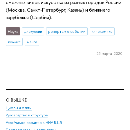
смежных видов искусства из разных городов России
(Москва, Санкт‑Петербург, Казань) и ближнего
зарубежья (Сербия).
Наука
дискуссии
репортаж о событии
кинокомикс
комикс
манга
25 марта 2020
О ВЫШКЕ
ОБ
Цифры и факты
Ли
Руководство и структура
Дов
Устойчивое развитие в НИУ ВШЭ
Ол
Преподаватели и сотрудники
При