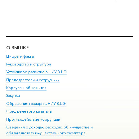
О ВЫШКЕ
ОБ
Цифры и факты
Ли
Руководство и структура
Дов
Устойчивое развитие в НИУ ВШЭ
Ол
Преподаватели и сотрудники
При
Корпуса и общежития
Вы
Закупки
При
Обращения граждан в НИУ ВШЭ
Ас
Фонд целевого капитала
До
Противодействие коррупции
Цен
Сведения о доходах, расходах, об имуществе и
Би
обязательствах имущественного характера
Об