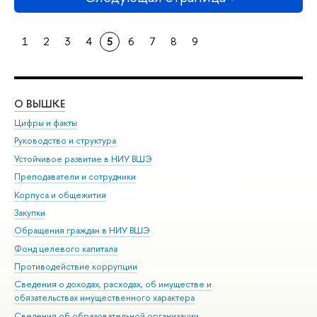
1
2
3
4
5
6
7
8
9
О ВЫШКЕ
ОБ
Цифры и факты
Ли
Руководство и структура
Дов
Устойчивое развитие в НИУ ВШЭ
Ол
Преподаватели и сотрудники
При
Корпуса и общежития
Вы
Закупки
При
Обращения граждан в НИУ ВШЭ
Ас
Фонд целевого капитала
До
Противодействие коррупции
Цен
Сведения о доходах, расходах, об имуществе и
Би
обязательствах имущественного характера
Об
Сведения об образовательной организации