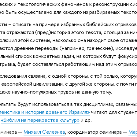
еских и текстологических феноменов к реконструкции с
о быть осуществлено для каждого из разбираемых тексто
ты – описать на примере избранных библейских отрывков,
та отражаются (пред)история этого текста, стоящая за н
волюция этой системы, насколько она находит свое отражен
аются древние переводы (например, греческие), исследует
льный список конкретных задач, на которых будут фокуси
отрывка, будет составляться работающим над этим отрывк
следования связана, с одной стороны, с той ролью, котор
и европейской цивилизации, с другой же стороны, с почт
 даже научно-популярных трудов на данную тему.
льтаты будут использоваться в тех дисциплинах, связанн
леистика и история древнего Израиля»
читают для студен
р
«Библия на перекрестке культур»
и др.
еминара —
Михаил Селезнёв
, координатор семинара —
Ма