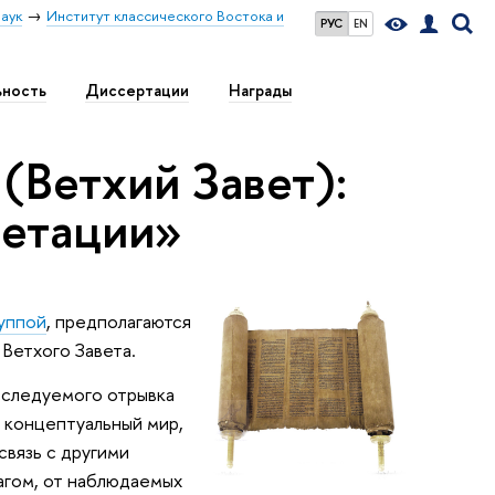
аук
Институт классического Востока и
РУС
EN
ьность
Диссертации
Награды
(Ветхий Завет):
ретации»
уппой
, предполагаются
 Ветхого Завета.
сследуемого отрывка
 концептуальный мир,
связь с другими
агом, от наблюдаемых