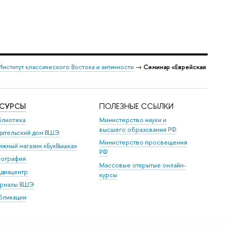
Институт классического Востока и античности
→
Семинар «Еврейская
ЕСУРСЫ
ПОЛЕЗНЫЕ ССЫЛКИ
блиотека
Министерство науки и
высшего образования РФ
дательский дом ВШЭ
Министерство просвещения
ижный магазин «БукВышка»
РФ
пография
Массовые открытые онлайн-
диацентр
курсы
рналы ВШЭ
бликации