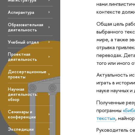
нами лингвистич
контексте должн
Аспирантура
Общая цель рабо
Образовательная
деятельность
выбранного текс
мире, а также э
Учебный отдел
отрывка привлек
Проектная
переводах. Дета
деятельность
того или иного 
Диссертационные
Актуальность ис
проекты
играть в истори
Научная
науке научных и
деятельность:
обзор
Полученные резу
программы
«Биб
Семинары и
конференции
тексты»
, майно
Экспедиции
Руководитель с