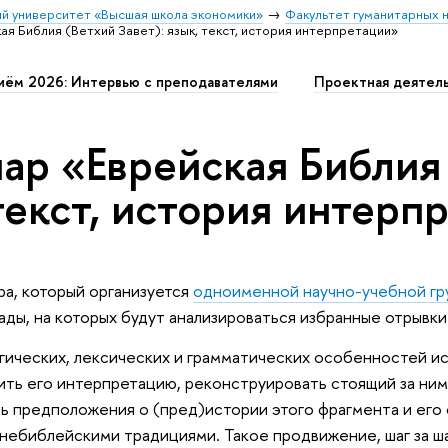
й университет «Высшая школа экономики»
Факультет гуманитарных н
я Библия (Ветхий Завет): язык, текст, история интерпретации»
иём 2026: Интервью с преподавателями
Проектная деятел
ар «Еврейская Библия 
текст, история интерп
ра, который организуется
одноименной научно-учебной гр
ады, на которых будут анализироваться избранные отрывки
гических, лексических и грамматических особенностей и
ить его интерпретацию, реконструировать стоящий за ним
ть предположения о (пред)истории этого фрагмента и его 
небиблейскими традициями. Такое продвижение, шаг за ш