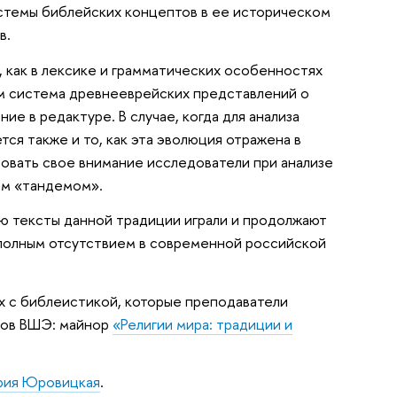
истемы библейских концептов в ее историческом
в.
 как в лексике и грамматических особенностях
им система древнееврейских представлений о
ие в редактуре. В случае, когда для анализа
ся также и то, как эта эволюция отражена в
ровать свое внимание исследователи при анализе
ом «тандемом».
ую тексты данной традиции играли и продолжают
и полным отсутствием в современной российской
ых с библеистикой, которые преподаватели
тов ВШЭ: майнор
«Религии мира: традиции и
рия Юровицкая
.