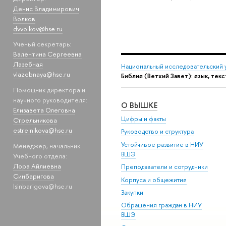
Денис Владимирович
Волков
dvvolkov@hse.ru
Ученый секретарь:
Валентина Сергеевна
Лазебная
Национальный исследовательский 
vlazebnaya@hse.ru
Библия (Ветхий Завет): язык, тек
Помощник директора и
научного руководителя:
О ВЫШКЕ
Елизавета Олеговна
Цифры и факты
Стрельникова
estrelnikova@hse.ru
Руководство и структура
Устойчивое развитие в НИУ
Менеджер, начальник
ВШЭ
Учебного отдела:
Лора Айлиевна
Преподаватели и сотрудники
Синбаригова
Корпуса и общежития
lsinbarigova@hse.ru
Закупки
Обращения граждан в НИУ
ВШЭ