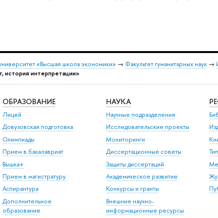
университет «Высшая школа экономики»
→
Факультет гуманитарных наук
→
ст, история интерпретации»
ОБРАЗОВАНИЕ
НАУКА
Р
Лицей
Научные подразделения
Би
Довузовская подготовка
Исследовательские проекты
Из
Олимпиады
Мониторинги
Кн
Прием в бакалавриат
Диссертационные советы
Ти
Вышка+
Защиты диссертаций
Ме
Прием в магистратуру
Академическое развитие
Жу
Аспирантура
Конкурсы и гранты
Пу
Дополнительное
Внешние научно-
образование
информационные ресурсы