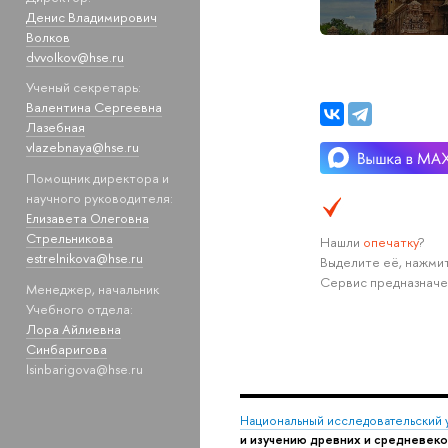
Денис Владимирович
Волков
dvvolkov@hse.ru
Ученый секретарь:
Валентина Сергеевна
Лазебная
vlazebnaya@hse.ru
Помощник директора и
научного руководителя:
Елизавета Олеговна
Стрельникова
Нашли
опечатку
?
estrelnikova@hse.ru
Выделите её, нажмит
Сервис предназначе
Менеджер, начальник
Учебного отдела:
Лора Айлиевна
Синбаригова
lsinbarigova@hse.ru
Национальный исследовательский 
и изучению древних и средневеко