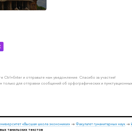
е Ctrl+Enter и отправьте нам уведомление. Спасибо за участие!
н только для отправки сообщений об орфографических и пунктуационных
университет «Высшая школа экономики»
→
Факультет гуманитарных наук
→
вых тамильских текстов