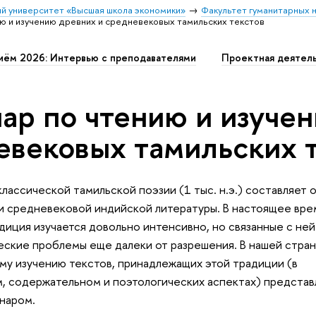
й университет «Высшая школа экономики»
Факультет гуманитарных н
ю и изучению древних и средневековых тамильских текстов
иём 2026: Интервью с преподавателями
Проектная деятел
ар по чтению и изучен
евековых тамильских 
классической тамильской поэзии (1 тыс. н.э.) составляет 
и средневековой индийской литературы. В настоящее вре
диция изучается довольно интенсивно, но связанные с не
ские проблемы еще далеки от разрешения. В нашей стран
у изучению текстов, принадлежащих этой традиции (в
, содержательном и поэтологических аспектах) представ
наром.