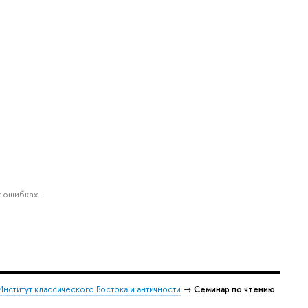
 ошибках.
Институт классического Востока и античности
→
Семинар по чтению