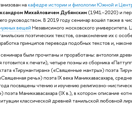
ганизован на
кафедре истории и филологии Южной и Цент
ксандром Михайловичем Дубянским
(1941–2020) и пер
его руководством. В 2019 году семинар вошёл также в чи
нужных вещей
Независимого московского университета. Ц
тамильских поэтических текстов, ознакомление их с осо
работка принципов перевода подобных текстов и, наконе
 семинара были прочитаны и проработаны: антология древ
 готовится к печати), четыре поэмы из сборника «Паттуп
ктата «Тирумантирам» («Священные мантры») поэта Тирумул
«Священная речь») поэта IX века Маниккавасахара, средне
года посвящены чтению и изучению религиозно-мистичес
») поэта Маниккавасахара (IX в.), в котором описание «о
итуации классической древней тамильской любовной лири