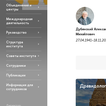
Объединения и
центры
Международная
деятельность
Дубянский Алекса
Руководство
Михайлович
27.04.1941–18.11.2
Структура
института
Советы института
Сотрудники
Публикации
Информация для
Дравидолог
сотрудников
Директор: