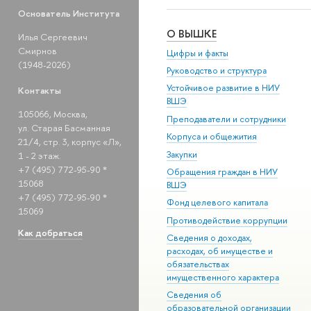
Основатель Института
О ВЫШКЕ
Илья Сергеевич
Смирнов
Цифры и факты
(1948-2026)
Руководство и структура
Устойчивое развитие в НИУ
Контакты
ВШЭ
105066, Москва,
Преподаватели и сотрудники
ул. Старая Басманная
Корпуса и общежития
21/4, стр. 3, корпус «Л»,
Закупки
1 - 2 этаж.
+7 (495) 772-95-90 *
Обращения граждан в НИУ
15068
ВШЭ
+7 (495) 772-95-90 *
Фонд целевого капитала
15069
Противодействие коррупции
Как добраться
Сведения о доходах,
расходах, об имуществе и
обязательствах
имущественного характера
Сведения об
образовательной организации