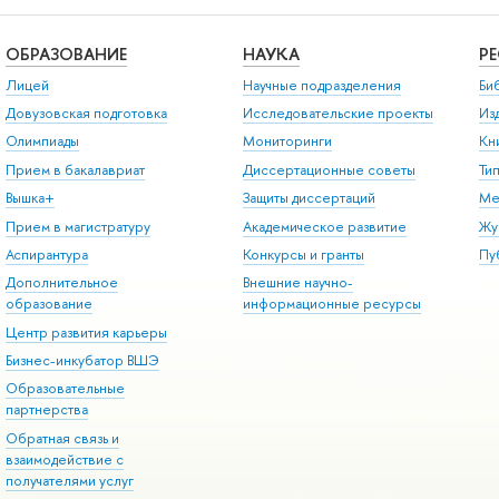
ОБРАЗОВАНИЕ
НАУКА
Р
Лицей
Научные подразделения
Би
Довузовская подготовка
Исследовательские проекты
Из
Олимпиады
Мониторинги
Кн
Прием в бакалавриат
Диссертационные советы
Ти
Вышка+
Защиты диссертаций
Ме
Прием в магистратуру
Академическое развитие
Жу
Аспирантура
Конкурсы и гранты
Пу
Дополнительное
Внешние научно-
образование
информационные ресурсы
Центр развития карьеры
Бизнес-инкубатор ВШЭ
Образовательные
партнерства
Обратная связь и
взаимодействие с
получателями услуг