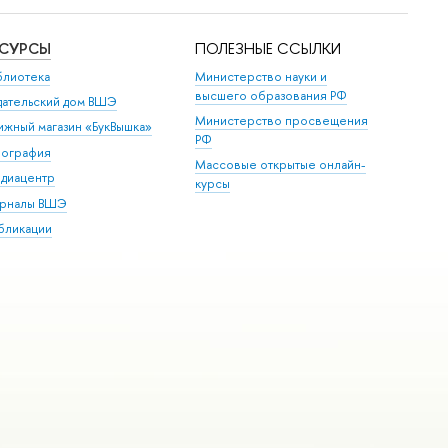
ЕСУРСЫ
ПОЛЕЗНЫЕ ССЫЛКИ
блиотека
Министерство науки и
высшего образования РФ
дательский дом ВШЭ
Министерство просвещения
ижный магазин «БукВышка»
РФ
пография
Массовые открытые онлайн-
диацентр
курсы
рналы ВШЭ
бликации