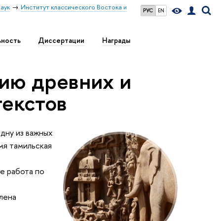
аук
Институт классического Востока и
РУС
EN
ьность
Диссертации
Награды
ию древних и
текстов
одну из важных
мя тамильская
й
е работа по
лена