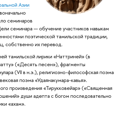
ральной Азии
воначально
сло семинаров
ели семинара — обучение участников навыкам
бенностями поэтической тамильской традиции,
ц, собственно их перевод.
ней тамильской лирики «Наттриней» (в
патту» («Десять песен»), фрагменты
ара (VII в н.э.), религиозно-философская поэма
вековая поэма «Удаянакумара-кавья».
кого произведения «Тирукковейар» («Священная
тношений» души адепта с богом последовательно
ки «ахам».