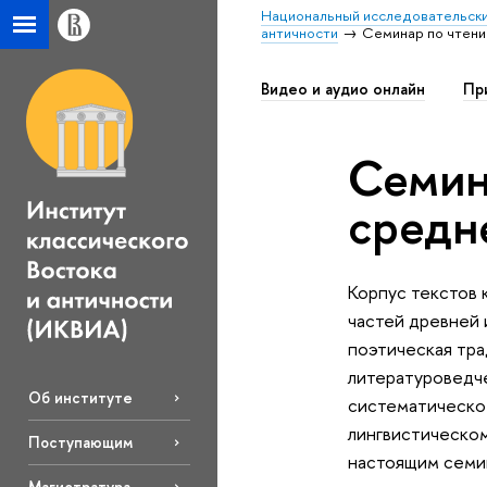
Национальный исследовательски
античности
Семинар по чтени
Видео и аудио онлайн
Пр
Семин
средн
Корпус текстов 
частей древней 
поэтическая тра
литературоведче
Об институте
систематическом
лингвистическом
Поступающим
настоящим семи
Магистратура