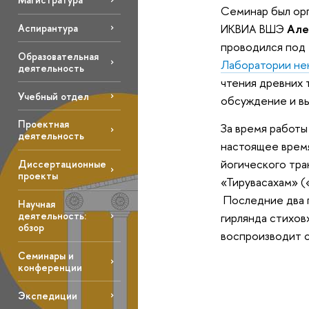
Семинар был ор
Але
Аспирантура
ИКВИА ВШЭ
проводился под 
Образовательная
Лаборатории не
деятельность
чтения древних 
Учебный отдел
обсуждение и вы
Проектная
За время работы
деятельность
настоящее время
йогического тра
Диссертационные
проекты
«Тирувасахам» (
Последние два 
Научная
деятельность:
гирлянда стихов
обзор
воспроизводит с
Семинары и
конференции
Экспедиции