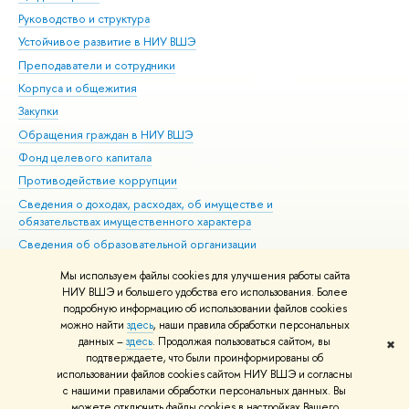
Руководство и структура
Дов
Устойчивое развитие в НИУ ВШЭ
Ол
Преподаватели и сотрудники
При
Корпуса и общежития
Вы
Закупки
При
Обращения граждан в НИУ ВШЭ
Ас
Фонд целевого капитала
До
Противодействие коррупции
Цен
Сведения о доходах, расходах, об имуществе и
Би
обязательствах имущественного характера
Об
Сведения об образовательной организации
Обр
Людям с ограниченными возможностями здоровья
Мы используем файлы cookies для улучшения работы сайта
Единая платежная страница
НИУ ВШЭ и большего удобства его использования. Более
подробную информацию об использовании файлов cookies
Работа в Вышке
можно найти
здесь
, наши правила обработки персональных
данных –
здесь
. Продолжая пользоваться сайтом, вы
✖
Редактору
подтверждаете, что были проинформированы об
© НИУ ВШЭ 1993–2026
Адреса и контакты
Условия использования
использовании файлов cookies сайтом НИУ ВШЭ и согласны
с нашими правилами обработки персональных данных. Вы
материалов
Политика конфиденциальности
Карта сайта
можете отключить файлы cookies в настройках Вашего
Шрифты HSE Sans и HSE Slab разработаны в
Школе дизайна НИУ ВШЭ