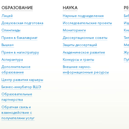
ОБРАЗОВАНИЕ
НАУКА
Р
Лицей
Научные подразделения
Би
Довузовская подготовка
Исследовательские проекты
Из
Олимпиады
Мониторинги
Кн
Прием в бакалавриат
Диссертационные советы
Ти
Вышка+
Защиты диссертаций
Ме
Прием в магистратуру
Академическое развитие
Жу
Аспирантура
Конкурсы и гранты
Пу
Дополнительное
Внешние научно-
образование
информационные ресурсы
Центр развития карьеры
Бизнес-инкубатор ВШЭ
Образовательные
партнерства
Обратная связь и
взаимодействие с
получателями услуг