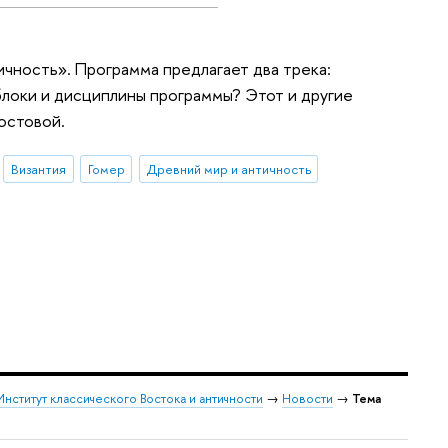
чность». Программа предлагает два трека:
блоки и дисциплины программы? Этот и другие
остовой.
Византия
Гомер
Древний мир и античность
Институт классического Востока и античности
→
Новости
→
Тема