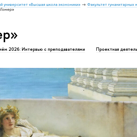
й университет «Высшая школа экономики»
Факультет гуманитарных н
«Гомер»
ер»
иём 2026: Интервью с преподавателями
Проектная деятел