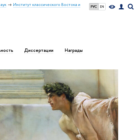
аук
Институт классического Востока и
РУС
EN
ьность
Диссертации
Награды