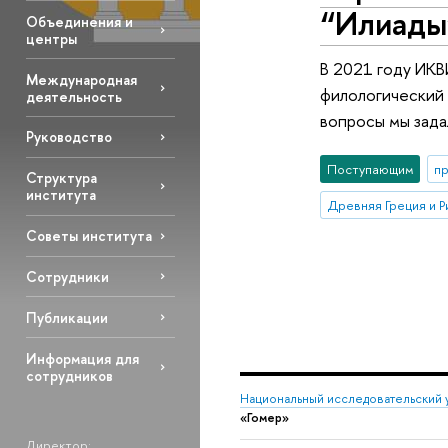
“Илиады
Объединения и
центры
В 2021 году ИКВ
Международная
филологический 
деятельность
вопросы мы зад
Руководство
Поступающим
п
Структура
института
Древняя Греция и Р
Советы института
Сотрудники
Публикации
Информация для
сотрудников
Национальный исследовательский 
«Гомер»
Директор: