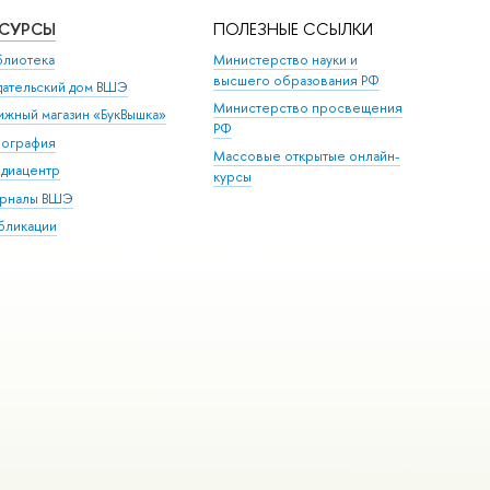
ЕСУРСЫ
ПОЛЕЗНЫЕ ССЫЛКИ
блиотека
Министерство науки и
высшего образования РФ
дательский дом ВШЭ
Министерство просвещения
ижный магазин «БукВышка»
РФ
пография
Массовые открытые онлайн-
диацентр
курсы
рналы ВШЭ
бликации