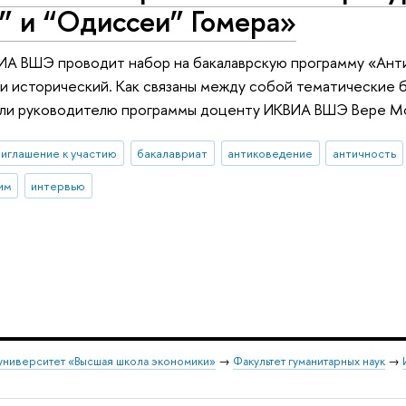
” и “Одиссеи” Гомера»
ИА ВШЭ проводит набор на бакалаврскую программу «Анти
и исторический. Как связаны между собой тематические 
али руководителю программы доценту ИКВИА ВШЭ Вере М
риглашение к участию
бакалавриат
антиковедение
античность
им
интервью
университет «Высшая школа экономики»
→
Факультет гуманитарных наук
→