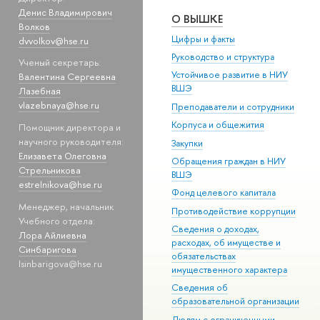
Денис Владимирович
О ВЫШКЕ
Волков
Цифры и факты
dvvolkov@hse.ru
Руководство и структура
Ученый секретарь:
Устойчивое развитие в НИУ
Валентина Сергеевна
ВШЭ
Лазебная
vlazebnaya@hse.ru
Преподаватели и сотрудники
Корпуса и общежития
Помощник директора и
научного руководителя:
Закупки
Елизавета Олеговна
Обращения граждан в НИУ
Стрельникова
ВШЭ
estrelnikova@hse.ru
Фонд целевого капитала
Менеджер, начальник
Противодействие коррупции
Учебного отдела:
Сведения о доходах,
Лора Айлиевна
расходах, об имуществе и
Синбаригова
обязательствах
lsinbarigova@hse.ru
имущественного характера
Сведения об
образовательной организации
Людям с ограниченными