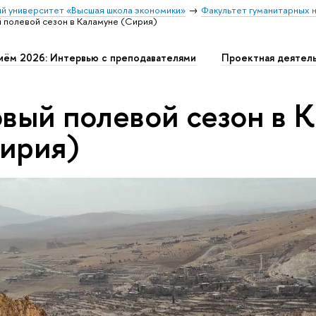
й университет «Высшая школа экономики»
Факультет гуманитарных н
 полевой сезон в Каламуне (Сирия)
иём 2026: Интервью с преподавателями
Проектная деятел
вый полевой сезон в 
ирия)