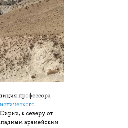
едиция профессора
истического
 Сирии, к северу от
 западным арамейским