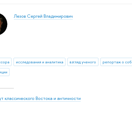
Лезов Сергей Владимирович
ссора
исследования и аналитика
взгляд ученого
репортаж о соб
иции
ут классического Востока и античности