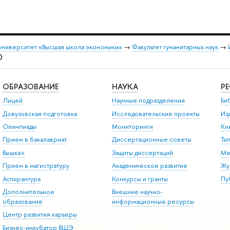
университет «Высшая школа экономики»
→
Факультет гуманитарных наук
→
)
ОБРАЗОВАНИЕ
НАУКА
Р
Лицей
Научные подразделения
Би
Довузовская подготовка
Исследовательские проекты
Из
Олимпиады
Мониторинги
Кн
Прием в бакалавриат
Диссертационные советы
Ти
Вышка+
Защиты диссертаций
Ме
Прием в магистратуру
Академическое развитие
Жу
Аспирантура
Конкурсы и гранты
Пу
Дополнительное
Внешние научно-
образование
информационные ресурсы
Центр развития карьеры
Бизнес-инкубатор ВШЭ