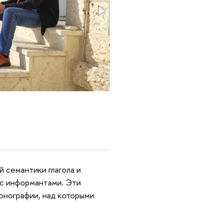
 семантики глагола и
 с информантами. Эти
монографии, над которыми