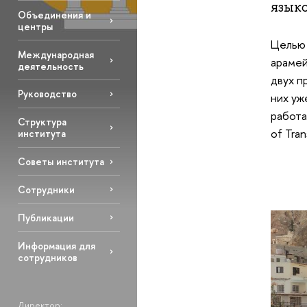
язык
Объединения и
центры
Целью 
Международная
арамей
деятельность
двух п
Руководство
них уж
работа
Структура
of Tran
института
Советы института
Сотрудники
Публикации
Информация для
сотрудников
Директор: