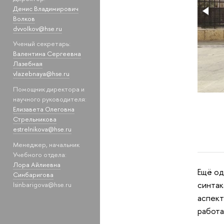
Денис Владимирович
Волков
dvvolkov@hse.ru
Ученый секретарь:
Валентина Сергеевна
Лазебная
vlazebnaya@hse.ru
Помощник директора и
научного руководителя:
Елизавета Олеговна
Стрельникова
estrelnikova@hse.ru
Менеджер, начальник
Учебного отдела:
Лора Айлиевна
Ещё од
Синбаригова
синтак
lsinbarigova@hse.ru
аспект
работа