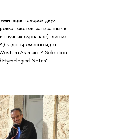
ументация говоров двух
овка текстов, записанных в
в научных журналах (один из
ША). Одновременно идет
estern Aramaic: A Selection
d Etymological Notes”.