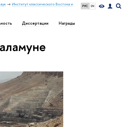
аук
Институт классического Востока и
РУС
EN
ьность
Диссертации
Награды
Каламуне