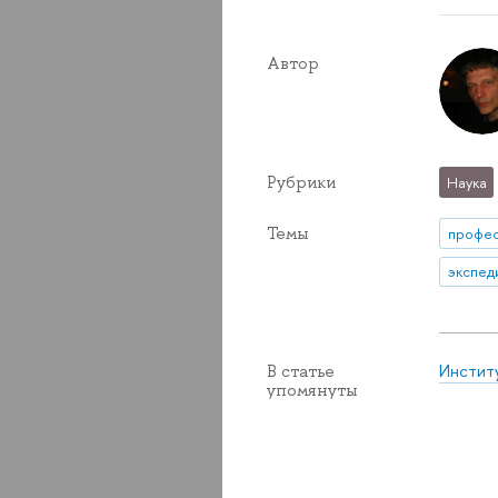
Автор
Рубрики
Наука
Темы
профе
экспед
Инстит
В статье
упомянуты