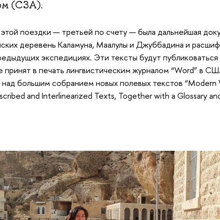
ом (СЗА).
этой поездки — третьей по счету — была дальнейшая док
ских деревень Каламуна, Маалулы и Джуббадина и расшифр
редыдущих экспедициях. Эти тексты будут публиковаться 
е принят в печать лингвистическим журналом “Word” в С
 над большим собранием новых полевых текстов “Modern W
scribed and Interlinearized Texts, Together with a Glossary an