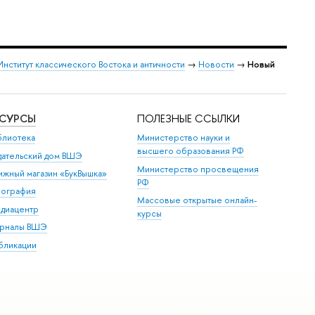
Институт классического Востока и античности
→
Новости
→
Новый
ЕСУРСЫ
ПОЛЕЗНЫЕ ССЫЛКИ
блиотека
Министерство науки и
высшего образования РФ
дательский дом ВШЭ
Министерство просвещения
ижный магазин «БукВышка»
РФ
пография
Массовые открытые онлайн-
диацентр
курсы
рналы ВШЭ
бликации