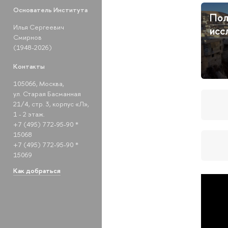
Основатель Института
Пол
Илья Сергеевич
исс
Смирнов
(1948-2026)
Контакты
105066, Москва,
ул. Старая Басманная
21/4, стр. 3, корпус «Л»,
1 - 2 этаж.
+7 (495) 772-95-90 *
15068
+7 (495) 772-95-90 *
15069
Как добраться