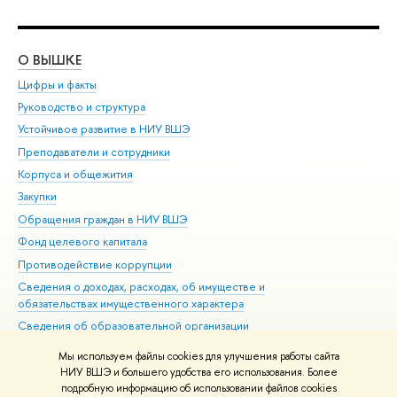
О ВЫШКЕ
ОБ
Цифры и факты
Ли
Руководство и структура
Дов
Устойчивое развитие в НИУ ВШЭ
Ол
Преподаватели и сотрудники
При
Корпуса и общежития
Вы
Закупки
При
Обращения граждан в НИУ ВШЭ
Ас
Фонд целевого капитала
До
Противодействие коррупции
Цен
Сведения о доходах, расходах, об имуществе и
Би
обязательствах имущественного характера
Об
Сведения об образовательной организации
Обр
Людям с ограниченными возможностями здоровья
Мы используем файлы cookies для улучшения работы сайта
Единая платежная страница
НИУ ВШЭ и большего удобства его использования. Более
подробную информацию об использовании файлов cookies
Работа в Вышке