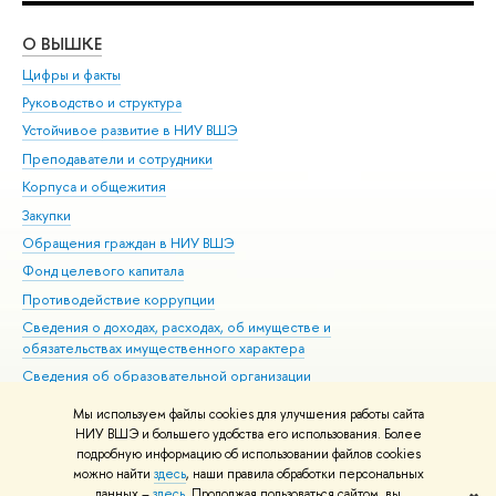
О ВЫШКЕ
ОБ
Цифры и факты
Ли
Руководство и структура
Дов
Устойчивое развитие в НИУ ВШЭ
Ол
Преподаватели и сотрудники
При
Корпуса и общежития
Вы
Закупки
При
Обращения граждан в НИУ ВШЭ
Ас
Фонд целевого капитала
До
Противодействие коррупции
Цен
Сведения о доходах, расходах, об имуществе и
Би
обязательствах имущественного характера
Об
Сведения об образовательной организации
Обр
Людям с ограниченными возможностями здоровья
Мы используем файлы cookies для улучшения работы сайта
Единая платежная страница
НИУ ВШЭ и большего удобства его использования. Более
подробную информацию об использовании файлов cookies
Работа в Вышке
можно найти
здесь
, наши правила обработки персональных
данных –
здесь
. Продолжая пользоваться сайтом, вы