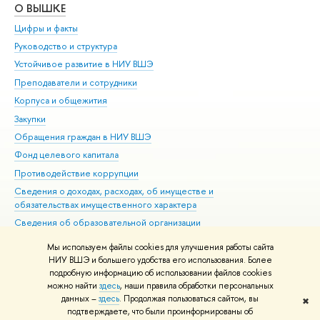
О ВЫШКЕ
ОБ
Цифры и факты
Ли
Руководство и структура
Дов
Устойчивое развитие в НИУ ВШЭ
Ол
Преподаватели и сотрудники
При
Корпуса и общежития
Вы
Закупки
При
Обращения граждан в НИУ ВШЭ
Ас
Фонд целевого капитала
До
Противодействие коррупции
Цен
Сведения о доходах, расходах, об имуществе и
Би
обязательствах имущественного характера
Об
Сведения об образовательной организации
Обр
Людям с ограниченными возможностями здоровья
Мы используем файлы cookies для улучшения работы сайта
Единая платежная страница
НИУ ВШЭ и большего удобства его использования. Более
подробную информацию об использовании файлов cookies
Работа в Вышке
можно найти
здесь
, наши правила обработки персональных
данных –
здесь
. Продолжая пользоваться сайтом, вы
✖
Редактору
подтверждаете, что были проинформированы об