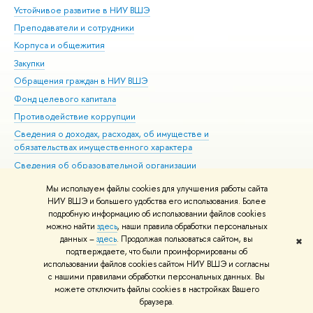
Устойчивое развитие в НИУ ВШЭ
Ол
Преподаватели и сотрудники
При
Корпуса и общежития
Вы
Закупки
При
Обращения граждан в НИУ ВШЭ
Ас
Фонд целевого капитала
До
Противодействие коррупции
Цен
Сведения о доходах, расходах, об имуществе и
Би
обязательствах имущественного характера
Об
Сведения об образовательной организации
Обр
Людям с ограниченными возможностями здоровья
Мы используем файлы cookies для улучшения работы сайта
Единая платежная страница
НИУ ВШЭ и большего удобства его использования. Более
подробную информацию об использовании файлов cookies
Работа в Вышке
можно найти
здесь
, наши правила обработки персональных
данных –
здесь
. Продолжая пользоваться сайтом, вы
✖
Редактору
подтверждаете, что были проинформированы об
© НИУ ВШЭ 1993–2026
Адреса и контакты
Условия использования
использовании файлов cookies сайтом НИУ ВШЭ и согласны
с нашими правилами обработки персональных данных. Вы
материалов
Политика конфиденциальности
Карта сайта
можете отключить файлы cookies в настройках Вашего
Шрифты HSE Sans и HSE Slab разработаны в
Школе дизайна НИУ ВШЭ
браузера.