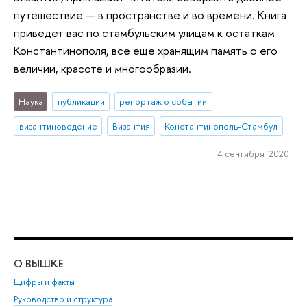
путешествие — в пространстве и во времени. Книга
приведет вас по стамбульским улицам к остаткам
Константинополя, все еще хранящим память о его
величии, красоте и многообразии.
Наука
публикации
репортаж о событии
византиноведение
Византия
Константинополь-Стамбул
4 сентября 2020
О ВЫШКЕ
ОБ
Цифры и факты
Ли
Руководство и структура
Дов