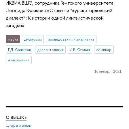
ИКВИА ВШЭ, сотрудника Гентского университета
Леонида Куликова «Сталин и “курско-орловский
диалект”: К истории одной лингвистической
загадки».
Наука
дискуссии
исследования и аналитика
Г.Д. Санжеев
диалектология
И.В. Сталин
семинар
языкознание
16 января 2021
О ВЫШКЕ
ОБ
Цифры и факты
Ли