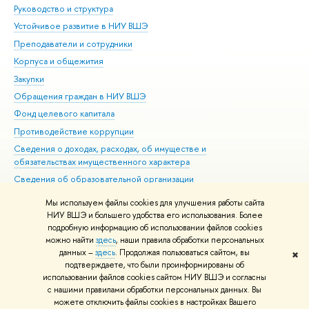
Руководство и структура
Дов
Устойчивое развитие в НИУ ВШЭ
Ол
Преподаватели и сотрудники
При
Корпуса и общежития
Вы
Закупки
При
Обращения граждан в НИУ ВШЭ
Ас
Фонд целевого капитала
До
Противодействие коррупции
Цен
Сведения о доходах, расходах, об имуществе и
Би
обязательствах имущественного характера
Об
Сведения об образовательной организации
Обр
Людям с ограниченными возможностями здоровья
Мы используем файлы cookies для улучшения работы сайта
Единая платежная страница
НИУ ВШЭ и большего удобства его использования. Более
подробную информацию об использовании файлов cookies
Работа в Вышке
можно найти
здесь
, наши правила обработки персональных
данных –
здесь
. Продолжая пользоваться сайтом, вы
✖
Редактору
подтверждаете, что были проинформированы об
© НИУ ВШЭ 1993–2026
Адреса и контакты
Условия использования
использовании файлов cookies сайтом НИУ ВШЭ и согласны
с нашими правилами обработки персональных данных. Вы
материалов
Политика конфиденциальности
Карта сайта
можете отключить файлы cookies в настройках Вашего
Шрифты HSE Sans и HSE Slab разработаны в
Школе дизайна НИУ ВШЭ