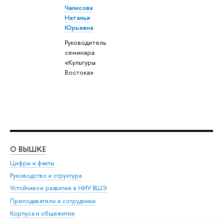
Чалисова
Наталья
Юрьевна
Руководитель
семинара
«Культуры
Востока»
О ВЫШКЕ
ОБ
Цифры и факты
Ли
Руководство и структура
Дов
Устойчивое развитие в НИУ ВШЭ
Ол
Преподаватели и сотрудники
При
Корпуса и общежития
Вы