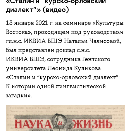
«Сталин и “курско-орловский
диалект”» (видео)
13 января 2021 г. на семинаре «Культуры
Востока», проходящем под руководством
гл.н.с. ИКВИА ВШЭ Натальи Чалисовой,
был представлен доклад с.н.с.
ИКВИА ВШЭ, сотрудника Гентского
университета Леонида Куликова
«Сталин и “курско-орловский диалект”:
К истории одной лингвистической
загадки».