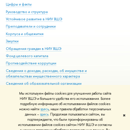
Цифры и факты
Ли
Руководство и структура
Дов
Устойчивое развитие в НИУ ВШЭ
Ол
Преподаватели и сотрудники
При
Корпуса и общежития
Вы
Закупки
При
Обращения граждан в НИУ ВШЭ
Ас
Фонд целевого капитала
До
Противодействие коррупции
Цен
Сведения о доходах, расходах, об имуществе и
Би
обязательствах имущественного характера
Об
Сведения об образовательной организации
Обр
Людям с ограниченными возможностями здоровья
Мы используем файлы cookies для улучшения работы сайта
Единая платежная страница
НИУ ВШЭ и большего удобства его использования. Более
подробную информацию об использовании файлов cookies
Работа в Вышке
можно найти
здесь
, наши правила обработки персональных
данных –
здесь
. Продолжая пользоваться сайтом, вы
✖
Редактору
подтверждаете, что были проинформированы об
© НИУ ВШЭ 1993–2026
Адреса и контакты
Условия использования
использовании файлов cookies сайтом НИУ ВШЭ и согласны