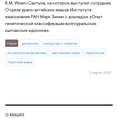
В.М. Иллич‑Свитыча, на котором выступил сотрудник
Отдела урало‑алтайских языков Института
языкознания РАН Марк Зимин с докладом «Опыт
генетической классификации волгоуральских
кыпчакских идиомов».
Наука
дискуссии
репортаж о событии
историческая фонетика
кыпчакские языки
тюркология
тюркские языки
1 марта 2020
О ВЫШКЕ
ОБ