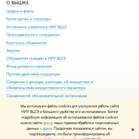
О ВЫШКЕ
ОБ
Цифры и факты
Ли
Руководство и структура
Дов
Устойчивое развитие в НИУ ВШЭ
Ол
Преподаватели и сотрудники
При
Корпуса и общежития
Вы
Закупки
При
Обращения граждан в НИУ ВШЭ
Ас
Фонд целевого капитала
До
Противодействие коррупции
Цен
Сведения о доходах, расходах, об имуществе и
Би
обязательствах имущественного характера
Об
Сведения об образовательной организации
Обр
Людям с ограниченными возможностями здоровья
Мы используем файлы cookies для улучшения работы сайта
Единая платежная страница
НИУ ВШЭ и большего удобства его использования. Более
подробную информацию об использовании файлов cookies
Работа в Вышке
можно найти
здесь
, наши правила обработки персональных
данных –
здесь
. Продолжая пользоваться сайтом, вы
✖
Редактору
подтверждаете, что были проинформированы об